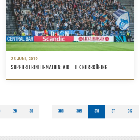
23 JUNI, 2019
SUPPORTERINFORMATION: AIK – IFK NORRKÖPING
0
20
30
308
309
310
311
312