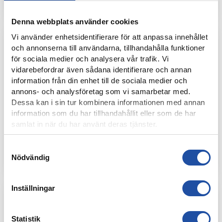
SEN HEMMAFÖRLUST MOT SIRIUS
Denna webbplats använder cookies
Vi använder enhetsidentifierare för att anpassa innehållet
och annonserna till användarna, tillhandahålla funktioner
för sociala medier och analysera vår trafik. Vi
vidarebefordrar även sådana identifierare och annan
information från din enhet till de sociala medier och
annons- och analysföretag som vi samarbetar med.
Dessa kan i sin tur kombinera informationen med annan
information som du har tillhandahållit eller som de har
samlat in när du har använt deras tjänster.
30 JUNI, 2019
Samtyckesval
MATCHPROGRAM IFK NORRKÖPING – SIRIUS
Nödvändig
Inställningar
Statistik