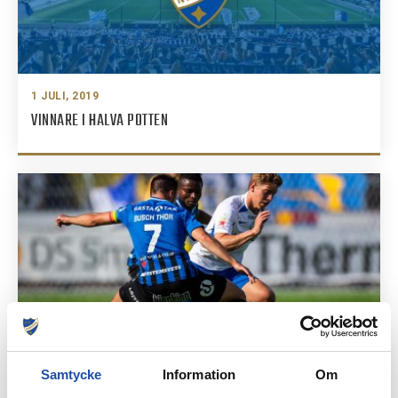
1 JULI, 2019
VINNARE I HALVA POTTEN
30 JUNI, 2019
Samtycke
Information
Om