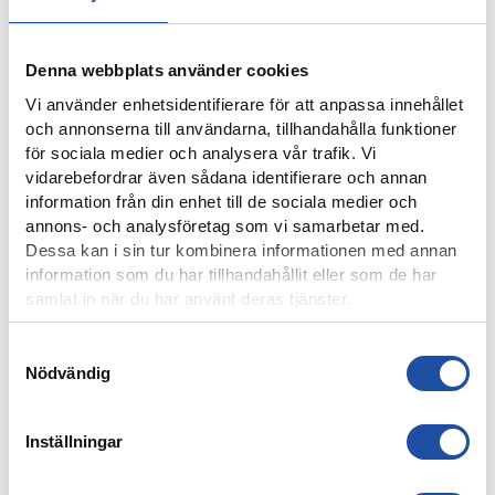
NU ÄR IFK NORRKÖPINGS NYA WEBBSHOP LIVE!
Denna webbplats använder cookies
Vi använder enhetsidentifierare för att anpassa innehållet
och annonserna till användarna, tillhandahålla funktioner
för sociala medier och analysera vår trafik. Vi
vidarebefordrar även sådana identifierare och annan
information från din enhet till de sociala medier och
annons- och analysföretag som vi samarbetar med.
Dessa kan i sin tur kombinera informationen med annan
information som du har tillhandahållit eller som de har
samlat in när du har använt deras tjänster.
5 JULI, 2019
“HELA GRUPPEN KÄNNER ATT DE BIDRAR OCH GER ALLT FÖR
Samtyckesval
VARANDRA”
Nödvändig
Inställningar