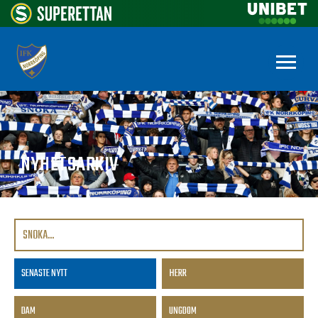
NYHETSARKIV
SENASTE NYTT
HERR
DAM
UNGDOM