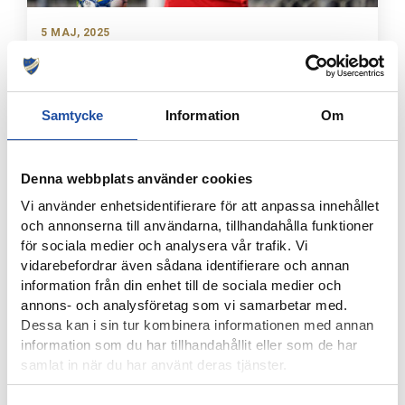
5 MAJ, 2025
STATUSUPPDATERING OM DAVID MITOV NILSSON
Samtycke
Information
Om
Denna webbplats använder cookies
Vi använder enhetsidentifierare för att anpassa innehållet
och annonserna till användarna, tillhandahålla funktioner
för sociala medier och analysera vår trafik. Vi
vidarebefordrar även sådana identifierare och annan
information från din enhet till de sociala medier och
annons- och analysföretag som vi samarbetar med.
9 APRIL, 2025
Dessa kan i sin tur kombinera informationen med annan
STATUSRAPPORT OM DAVID MITOV NILSSON
information som du har tillhandahållit eller som de har
samlat in när du har använt deras tjänster.