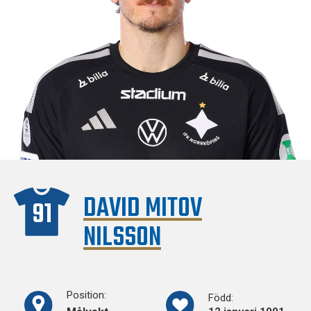
DAVID MITOV
91
NILSSON
Position:
Född: