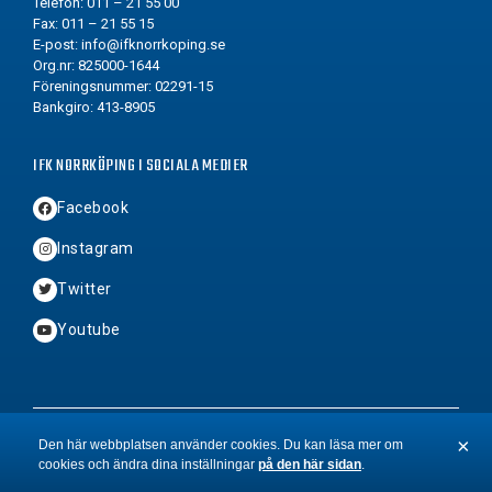
Telefon: 011 – 21 55 00
Fax: 011 – 21 55 15
E-post:
info@ifknorrkoping.se
Org.nr: 825000-1644
Föreningsnummer: 02291-15
Bankgiro: 413-8905
IFK NORRKÖPING I SOCIALA MEDIER
Facebook
Instagram
Twitter
Youtube
2026 © Copyright IFK Norrköping FK
×
Den här webbplatsen använder cookies. Du kan läsa mer om
cookies och ändra dina inställningar
på den här sidan
.
St
BYN
&
Hamrén