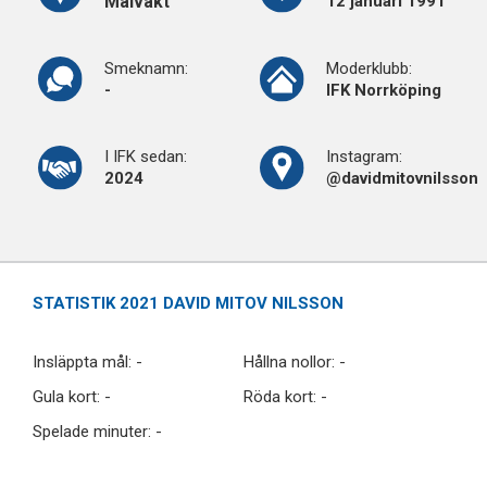
Målvakt
12 januari 1991
Smeknamn:
Moderklubb:
-
IFK Norrköping
I IFK sedan:
Instagram:
2024
@davidmitovnilsson
STATISTIK 2021 DAVID MITOV NILSSON
Insläppta mål: -
Hållna nollor: -
Gula kort: -
Röda kort: -
Spelade minuter: -