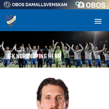
IFK NORRKÖPING HERR