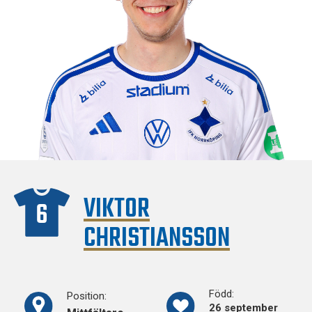
VIKTOR
6
CHRISTIANSSON
Född:
Position:
26 september