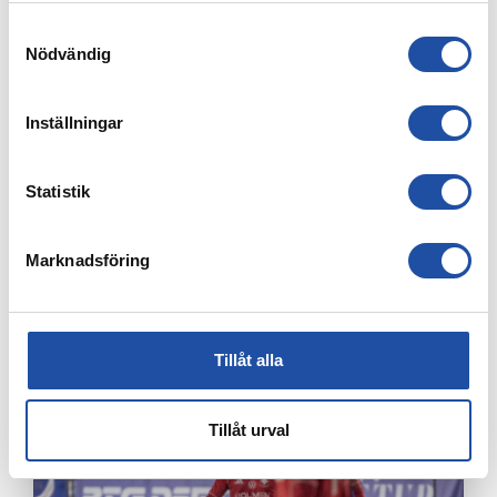
NU”
Samtyckesval
Nödvändig
Inställningar
Statistik
Marknadsföring
23 FEBRUARI, 2026
SKADEUPPDATERING OM VIKTOR CHRISTIANSSON
Tillåt alla
Tillåt urval