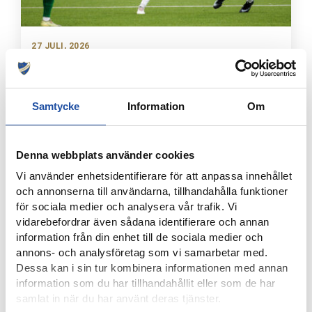
27 JULI, 2026
VIKTORS LYCKLIGA DERBYMINNE PÅ IP – “JAG VILL BARA
VINNA MATCHEN”
Samtycke
Information
Om
Denna webbplats använder cookies
Vi använder enhetsidentifierare för att anpassa innehållet
och annonserna till användarna, tillhandahålla funktioner
för sociala medier och analysera vår trafik. Vi
vidarebefordrar även sådana identifierare och annan
information från din enhet till de sociala medier och
annons- och analysföretag som vi samarbetar med.
Dessa kan i sin tur kombinera informationen med annan
20 JUNI, 2026
information som du har tillhandahållit eller som de har
“UTVECKLING ÄR ETT AV VÅRA LEDORD, DET VISAR SIG
samlat in när du har använt deras tjänster.