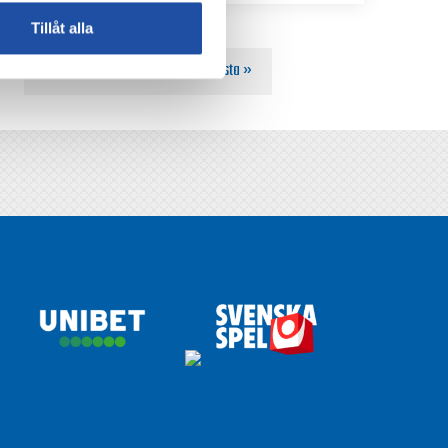
Tillåt alla
310
320
»
Sista »