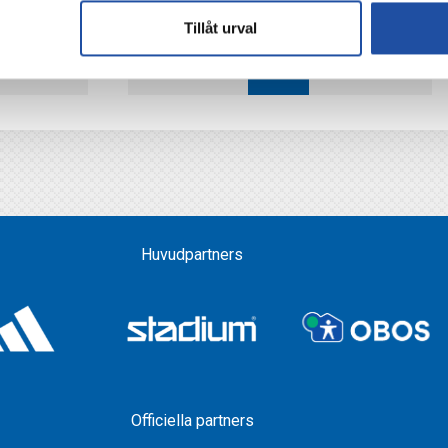
Tillåt urval
20
30
300
301
302
303
304
Huvudpartners
Officiella partners