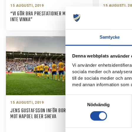
15 AUGUSTI, 2019
15 AUGUSTI, 2
“VI GÖR BRA PRESTATIONER MEN LYCKAS
SUPPORTERINF
INTE VINNA”
SHEVA – IFK N
Samtycke
Denna webbplats använder 
Vi använder enhetsidentifierar
sociala medier och analysera 
till de sociala medier och a
med annan information som du 
Samtyckesval
15 AUGUSTI, 2019
13 AUGUSTI, 2
Nödvändig
JENS GUSTAFSSON INFÖR BORTAMATCHEN
I NATT STÄNGE
MOT HAPOEL BEER SHEVA
TRANSFERFÖNST
NORRKÖPING