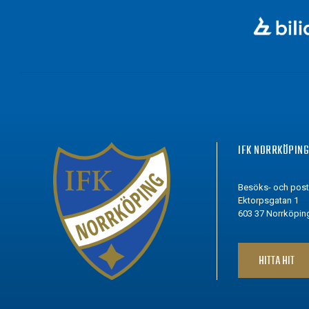
IFK NORRKÖPIN
Besöks- och pos
Ektorpsgatan 1
603 37 Norrköpin
HITTA HIT