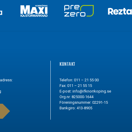
G
KONTAKT
tadress:
Telefon: 011 – 21 55 00
Fax: 011 – 21 55 15
g
E-post:
info@ifknorrkoping.se
Org.nr: 825000-1644
Föreningsnummer: 02291-15
Bankgiro: 413-8905