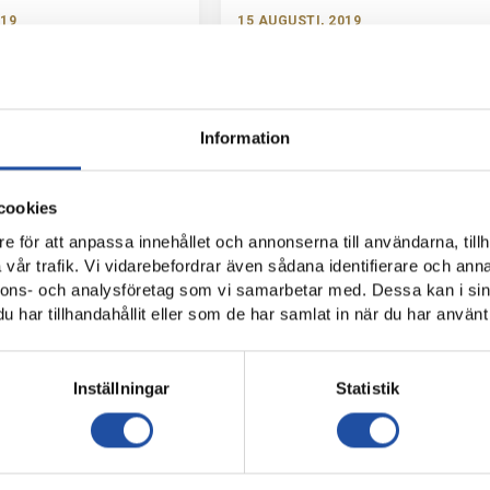
019
15 AUGUSTI, 2019
ORMATION: HAPOEL BEER
TRUPPEN MOT HAPOEL BEER-SHEVA
ORRKÖPING
Information
cookies
e för att anpassa innehållet och annonserna till användarna, tillh
vår trafik. Vi vidarebefordrar även sådana identifierare och anna
nnons- och analysföretag som vi samarbetar med. Dessa kan i sin
har tillhandahållit eller som de har samlat in när du har använt 
019
12 AUGUSTI, 2019
Inställningar
Statistik
R SVENSKA
NORRKÖPINGS TIDNINGAR SÄNDER
RET – SÅ TÄNKER IFK
DAMERNAS MATCHER