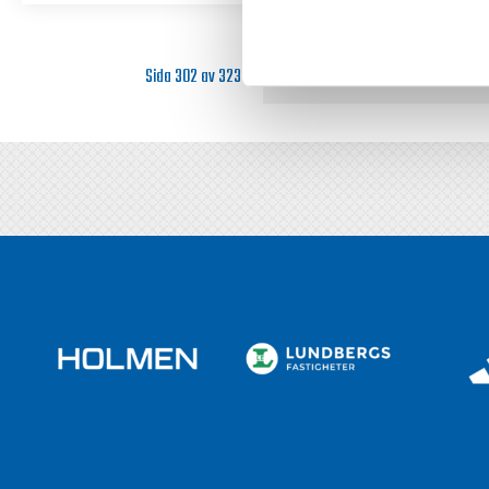
Sida 302 av 323
« Första
«
10