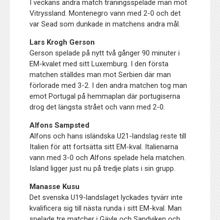
I veckans andra match träningsspelade man mot
Vitryssland. Montenegro vann med 2-0 och det
var Sead som dunkade in matchens andra mål.
Lars Krogh Gerson
Gerson spelade på nytt två gånger 90 minuter i
EM-kvalet med sitt Luxemburg. I den första
matchen ställdes man mot Serbien där man
förlorade med 3-2. I den andra matchen tog man
emot Portugal på hemmaplan där portugiserna
drog det längsta strået och vann med 2-0.
Alfons Sampsted
Alfons och hans isländska U21-landslag reste till
Italien för att fortsätta sitt EM-kval. Italienarna
vann med 3-0 och Alfons spelade hela matchen.
Island ligger just nu på tredje plats i sin grupp.
Manasse Kusu
Det svenska U19-landslaget lyckades tyvärr inte
kvalificera sig till nästa runda i sitt EM-kval. Man
spelade tre matcher i Gävle och Sandviken och