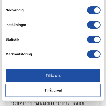
Samtyckesval
Nödvändig
7 AUGUSTI, 2026
Inställningar
PUBLIKINFORMATION: IFK NORRKÖPING-IK BRAGE
Statistik
Marknadsföring
Tillåt alla
Tillåt urval
4 AUGUSTI, 2026
FARTFYLLD OCH TÄT MATCH I LIGACUPEN – KYLIAN