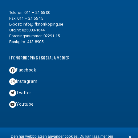
Telefon: 011 – 21 55 00
Fax: 011 – 21 55 15
E-post:
info@ifknorrkoping.se
Org.nr: 825000-1644
Föreningsnummer: 02291-15
Bankgiro: 413-8905
IFK NORRKÖPING I SOCIALA MEDIER
Facebook
Instagram
Twitter
Youtube
2026 © Copyright IFK Norrköping FK
×
Den här webbplatsen använder cookies. Du kan läsa mer om