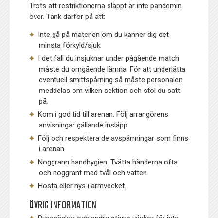
Trots att restriktionerna släppt är inte pandemin
över. Tänk därför på att:
Inte gå på matchen om du känner dig det
minsta förkyld/sjuk.
I det fall du insjuknar under pågående match
måste du omgående lämna. För att underlätta
eventuell smittspårning så måste personalen
meddelas om vilken sektion och stol du satt
på.
Kom i god tid till arenan. Följ arrangörens
anvisningar gällande insläpp.
Följ och respektera de avspärrningar som finns
i arenan.
Noggrann handhygien. Tvätta händerna ofta
och noggrant med tvål och vatten.
Hosta eller nys i armvecket.
ÖVRIG INFORMATION
Ryggsäckar och andra större väskor får inte