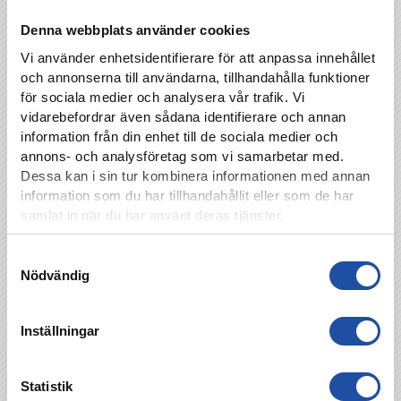
måljublet lagt sig –
skaffa Highlights
Denna webbplats använder cookies
Plus!
Med Highlights Plus kan du följa alla IFK
Vi använder enhetsidentifierare för att anpassa innehållet
Norrköpings matcher i Allsvenskan direkt i vår
och annonserna till användarna, tillhandahålla funktioner
app.
för sociala medier och analysera vår trafik. Vi
Butiken i Linden köpcentrum är öppen torsdag
vidarebefordrar även sådana identifierare och annan
28/10 klockan 11-18 och söndag 31/10
information från din enhet till de sociala medier och
klockan 12-15 – välkommen dit!
annons- och analysföretag som vi samarbetar med.
Inför varje hemmamatch under årets säsong
Dessa kan i sin tur kombinera informationen med annan
har du möjlighet att vinna en av spelarnas
information som du har tillhandahållit eller som de har
använda matchtröjor. Nu kan du vinna
samlat in när du har använt deras tjänster.
Alexander Franssons och Yahav Gurfinkels
tröja.
Läs mer genom att klicka här.
Samtyckesval
Dagens matchvärd är
Söderbergs Bil
, din lokala
Nödvändig
Volkswagen-återförsäljare.
Den 1-5 november arrangerar IFK Norrköping
Inställningar
SEF Trophy tillsammans med Svensk
Elitfotboll.
Läs mer här!
Köp biljetter till matchen –
klicka här för att
Statistik
komma till biljettsidan.