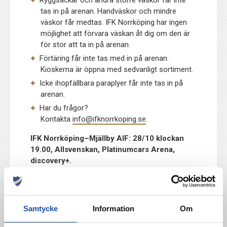
tas in på arenan. Handväskor och mindre
väskor får medtas. IFK Norrköping har ingen
möjlighet att förvara väskan åt dig om den är
för stor att ta in på arenan.
Förtäring får inte tas med in på arenan.
Kioskerna är öppna med sedvanligt sortiment.
Icke ihopfällbara paraplyer får inte tas in på
arenan.
Har du frågor?
Kontakta
info@ifknorrkoping.se
.
IFK Norrköping–Mjällby AIF: 28/10 klockan
19.00, Allsvenskan, Platinumcars Arena,
discovery+.
Stötta IFK Norrköping när du tecknar
abonnemang hos discovery+! För varje
nyteckning genom
denna unika länk
går det en
Samtycke
Information
Om
del av pengarna direkt till IFK Norrköping.
Få höjdpunkten serverad i mobilen redan innan