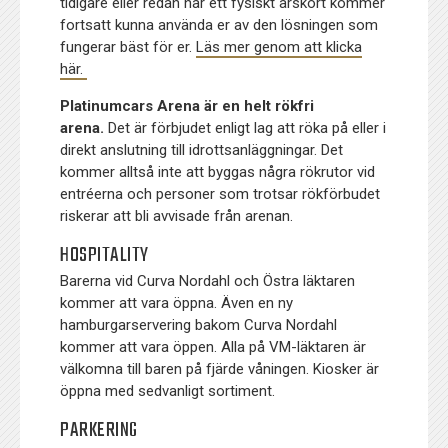
tidigare eller redan har ett fysiskt årskort kommer
fortsatt kunna använda er av den lösningen som
fungerar bäst för er.
Läs mer genom att klicka
här.
Platinumcars Arena är en helt rökfri
arena.
Det är förbjudet enligt lag att röka på eller i
direkt anslutning till idrottsanläggningar. Det
kommer alltså inte att byggas några rökrutor vid
entréerna och personer som trotsar rökförbudet
riskerar att bli avvisade från arenan.
HOSPITALITY
Barerna vid Curva Nordahl och Östra läktaren
kommer att vara öppna. Även en ny
hamburgarservering bakom Curva Nordahl
kommer att vara öppen. Alla på VM-läktaren är
välkomna till baren på fjärde våningen. Kiosker är
öppna med sedvanligt sortiment.
PARKERING