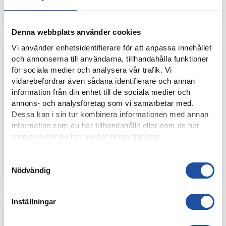
PUBLIKINFO: ÖSTGÖTADERBYT
Denna webbplats använder cookies
Vi använder enhetsidentifierare för att anpassa innehållet
och annonserna till användarna, tillhandahålla funktioner
för sociala medier och analysera vår trafik. Vi
vidarebefordrar även sådana identifierare och annan
information från din enhet till de sociala medier och
annons- och analysföretag som vi samarbetar med.
Dessa kan i sin tur kombinera informationen med annan
information som du har tillhandahållit eller som de har
samlat in när du har använt deras tjänster.
15 AUGUSTI, 2025
Samtyckesval
PUBLIKINFORMATION: IFK NORRKÖPING-IF ELFSBORG
Nödvändig
Inställningar