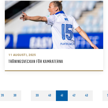
11 AUGUSTI, 2025
TRÄNINGSVECKAN FÖR KAMRATERNA
20
30
39
40
41
42
43