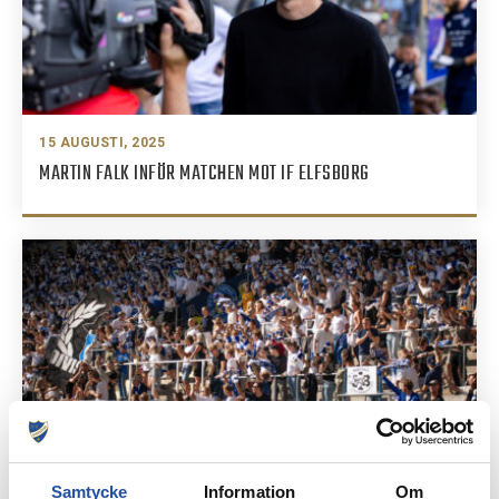
15 AUGUSTI, 2025
MARTIN FALK INFÖR MATCHEN MOT IF ELFSBORG
15 AUGUSTI, 2025
Samtycke
Information
Om