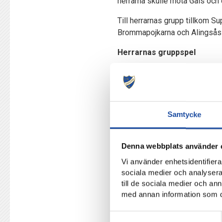
herrarna skulle möta Gais och
Till herrarnas grupp tillkom 
Brommapojkarna och Alingsås I
Herrarnas gruppspel
Sandvikens IF, hemma, 20-2
Landskrona Bois, hemma, 27
Gais, borta, 6-9 mars,
Samtycke
Damernas gruppspel
Brommapojkarna, hemma, 13
Denna webbplats använder 
Alingsås IF, hemma, 20-23 f
Vi använder enhetsidentifierar
Djurgårdens IF, borta, 13-16
sociala medier och analysera 
till de sociala medier och a
IFK Norrköping återkommer m
med annan information som du 
Samtyckesval