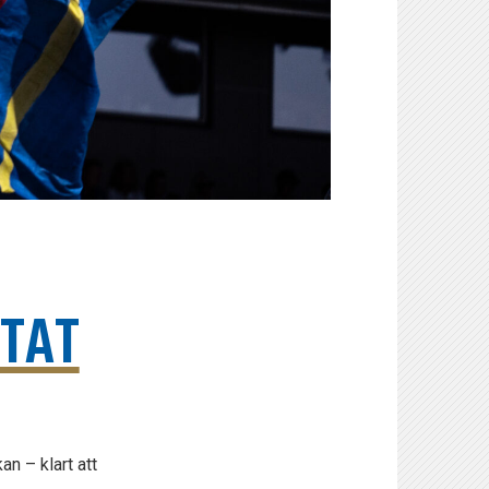
TTAT
n – klart att