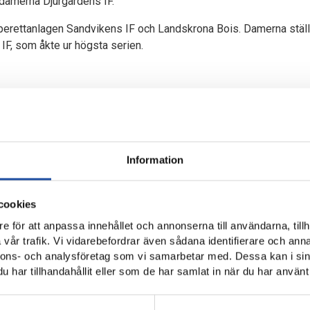
 damerna Djurgårdens IF.
Superettanlagen Sandvikens IF och Landskrona Bois. Damerna stäl
F, som åkte ur högsta serien.
3 februari.
 februari-2 mars.
Information
-16 februari.
cookies
ebruari.
e för att anpassa innehållet och annonserna till användarna, tillh
 mars.
vår trafik. Vi vidarebefordrar även sådana identifierare och anna
nnons- och analysföretag som vi samarbetar med. Dessa kan i sin
ed mer information om matcherna.
har tillhandahållit eller som de har samlat in när du har använt 