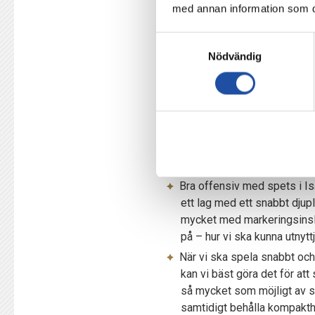
med annan information som du 
Det betyder supermycket. Un
vi haft supportarna med oss
Samtyckesval
bli extra viktigt i morgon. 
Nödvändig
verkligen pressa ur det där s
är där någonstans vi ska bö
Örgryte avslutade Superettan 
och Västerås SK.
IFK:s ledarstab har haft två v
Bra offensiv med spets i Is
ett lag med ett snabbt djupl
mycket med markeringsinslag 
på – hur vi ska kunna utnyttj
När vi ska spela snabbt och 
kan vi bäst göra det för att
så mycket som möjligt av spe
samtidigt behålla kompakthet