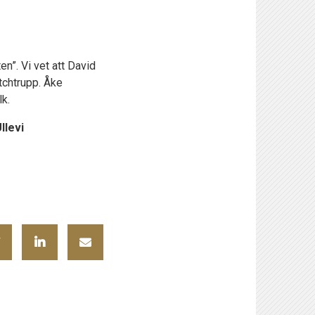
n”. Vi vet att David
tchtrupp. Åke
k.
llevi