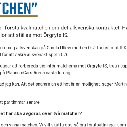
TCHEN”
 för första kvalmatchen om det allsvenska kontraktet. H
or att ställas mot Örgryte IS.
köping allsvenskan på Gamla Ullevi med en 0-2-förlust mot IFK 
för att säkra allsvenskt spel 2026.
agar att förbereda sig inför matcherna mot Örgryte IS, trea i supe
 på PlatinumCars Arena nästa lördag.
vad jag kan. Att det snarare än ett hot är en möjlighet, säger Mart
tt par timmar senare.
det här ska avgöras över två matcher?
t och vinna matchen. Vi vill skaffa oss så bra förutsättningar som m