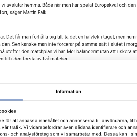
 vi avslutar hemma. Både när man har spelat Europakval och den 
ort, säger Martin Falk.
r. Det får man förhålla sig till, ta det en halvlek i taget, men numme
 den. Sen kanske man inte forcerar på samma sätt i slutet i morg
 utefter den matchplan vi har. Mer balanserat utan att riskera at
 till i den första av två matcher.
atte punkt för Allsvenskan handlade mycket om diskussionen om 
 planens skick är väl liknande nu som den var då. Vissa delar är m
Information
ssa och förhålla oss till underlaget under uppvärmningen och i bö
ör två veckor så vi vet hur planen beter sig, men den har inte blivit 
cookies
e för att anpassa innehållet och annonserna till användarna, tillh
 enormt stöd från de egna supportrarna hela året och det blir san
vår trafik. Vi vidarebefordrar även sådana identifierare och anna
 Drygt 1 100 Peking-supportrar har säkrat sin plats på Gamla Ulle
nnons- och analysföretag som vi samarbetar med. Dessa kan i sin