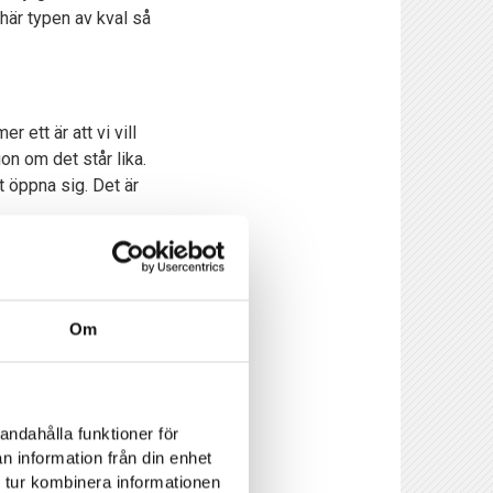
här typen av kval så
r ett är att vi vill
on om det står lika.
t öppna sig. Det är
ett slitet och
er spelbara än andra.
Om
rjan av matchen. Vad
bättre i alla fall,
andahålla funktioner för
nerligen inget
n information från din enhet
vi i skrivande stund.
 tur kombinera informationen