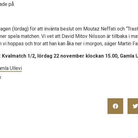
rade på.
gen (lördag) för att invänta beslut om Moutaz Neffati och “Traste
 spela matchen. Vi vet att David Mitov Nilsson är tillbaka i ma
 vi hoppas och tror att han kan åka ner i morgon, säger Martin Fal
: Kvalmatch 1/2, lördag 22 november klockan 15.00, Gamla U
amla Ullevi
x