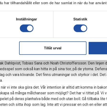
har tillhandahållit eller som de har samlat in när du har använt 
der den här perioden när inte resultaten gått med oss och vi inte
 i ryggen hela tiden. De har stöttat oss på alla sätt och vis hel
Det kommer ge massvis med kraft till spelarna att slita de där ext
Inställningar
Statistik
ista. Att vi ska göra det tillsammans. Vi har sett lite vad de plan
rja i morgon – med det hårda arbetet, menar Martin Falk.
med en dalande formkurva och fick se de allsvenska direktplatser
Tillåt urval
eckor på sig att göra en grundlig scouting av göteborgslaget.
ak Dahlqvist, Tobias Sana och Noah Christoffersson. Den linjen dä
edsspel som också kan hitta in på sina tior, på de ytorna. Defens
och vara klivande. Det finns utmaningar och styrkor i det. Det är
a.
när vi inte ska göra det. Vår intention är alltid att komma in ba
 skapa så många målchanser som möjligt? Det har vi tittat på. Vi vi
let på deras planhalva både med och utan boll. Gå tillbaka lite ti
en och sitta ihop som lag. Inte att vi pressar en och en eller att 