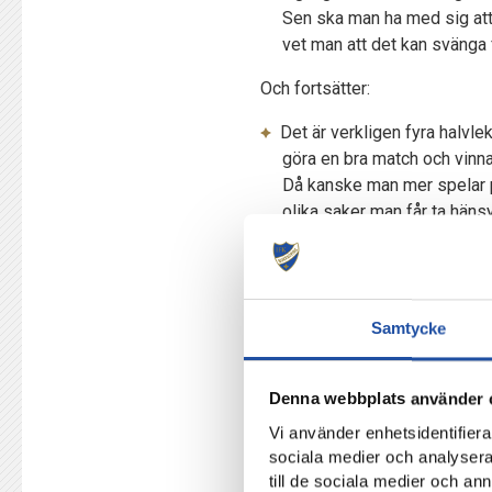
Sen ska man ha med sig att
vet man att det kan svänga f
Och fortsätter:
Det är verkligen fyra halvleka
göra en bra match och vinna
Då kanske man mer spelar på
olika saker man får ta hänsyn
När kamratmötet mot Blåvitt s
svårbemästrat underlag.
Jag har sett lite bilder och
Samtycke
Vi får vara bra på att anpa
som är bra är att vi var där f
Denna webbplats använder 
säger Martin Falk.
Vi använder enhetsidentifierar
IFK Norrköping har upplevt ett
sociala medier och analysera 
undantag i första kvalmatchen.
till de sociala medier och a