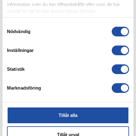
information som du har tillhandahållit eller som de har
samlat in när du har använt deras tjänster.
Samtyckesval
Nödvändig
Inställningar
7 AUGUSTI, 2026
ELIAS JEMALS BÄSTA TID PÅ KANTEN – “BARNDOMSDRÖM
Statistik
ATT FÅ SPELA SÅ HÄR”
Marknadsföring
Tillåt alla
Tillåt urval