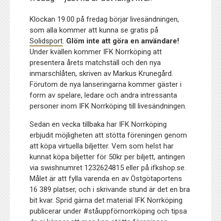
Klockan 19.00 på fredag börjar livesändningen,
som alla kommer att kunna se gratis på
Solidsport
.
Glöm inte att göra en användare!
Under kvällen kommer IFK Norrköping att
presentera årets matchställ och den nya
inmarschlåten, skriven av Markus Krunegård.
Förutom de nya lanseringarna kommer gäster i
form av spelare, ledare och andra intressanta
personer inom IFK Norrköping till livesändningen.
Sedan en vecka tillbaka har IFK Norrköping
erbjudit möjligheten att stötta föreningen genom
att köpa virtuella biljetter. Vem som helst har
kunnat köpa biljetter för 50kr per biljett, antingen
via swishnumret 1232624815 eller på ifkshop.se.
Målet är att fylla varenda en av Östgötaportens
16 389 platser, och i skrivande stund är det en bra
bit kvar. Sprid gärna det material IFK Norrköping
publicerar under #ståuppförnorrköping och tipsa