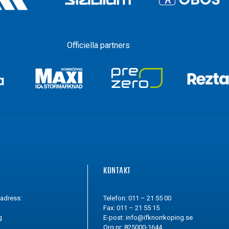
Officiella partners
G
KONTAKT
tadress:
Telefon: 011 – 21 55 00
Fax: 011 – 21 55 15
g
E-post:
info@ifknorrkoping.se
Org.nr: 825000-1644