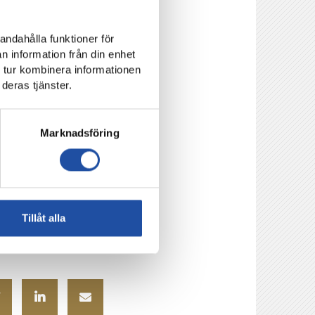
att du ska få
tt årskort med samma
andahålla funktioner för
n information från din enhet
år pengarna för
 tur kombinera informationen
deras tjänster.
 säsong och
11-21 55 00 eller
Marknadsföring
Tillåt alla