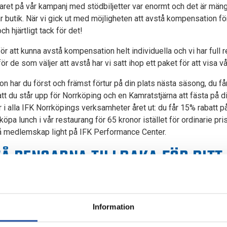
et på vår kampanj med stödbiljetter var enormt och det är män
 butik. När vi gick ut med möjligheten att avstå kompensation för 
h hjärtligt tack för det!
 för att kunna avstå kompensation helt individuella och vi har full 
ör de som väljer att avstå har vi satt ihop ett paket för att visa 
n har du först och främst förtur på din plats nästa säsong, du få
t du står upp för Norrköping och en Kamratstjärna att fästa på dit
 i alla IFK Norrköpings verksamheter året ut: du får 15% rabatt på
 köpa lunch i vår restaurang för 65 kronor istället för ordinarie pr
å medlemskap light på IFK Performance Center.
FÅ PENGARNA TILLBAKA FÖR DITT
 två alternativ för dig som ännu inte gjort ditt val. Det innebär at
t att antingen flytta ditt befintliga årskort till säsongen 2021 e
Information