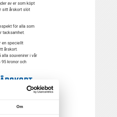
gder av er som köpt
sitt årskort slöt
respekt för alla som
vår tacksamhet.
r en speciellt
t årskort.
 alla souvenirer i vår
is 95 kronor och
 ÅRSKORT
t du som
ller begära pengarna
Om