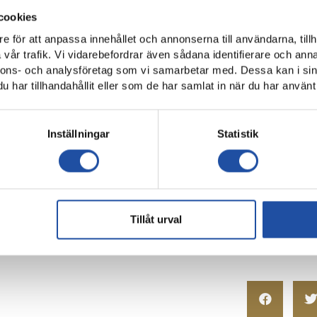
ongen 2021 kunna välkomna publiken tillbaka till våra läktare och 
yttar du ditt årskort till nästa säsong så får du helt enkelt ett ny
cookies
et för 2020.
e för att anpassa innehållet och annonserna till användarna, tillh
vår trafik. Vi vidarebefordrar även sådana identifierare och anna
talning så innebär det att din plats släpps upp för andra och du f
nnons- och analysföretag som vi samarbetar med. Dessa kan i sin
narast möjligt.
har tillhandahållit eller som de har samlat in när du har använt 
ört tacksamma för all stöttning föreningen fått under denna svåra
nom pandemin. Om du behöver hjälp kan du kontakta kansliet på 0
Inställningar
Statistik
tik på stan.
nsation.
kort till 2021.
Tillåt urval
rna tillbaka för årskortet 2020.