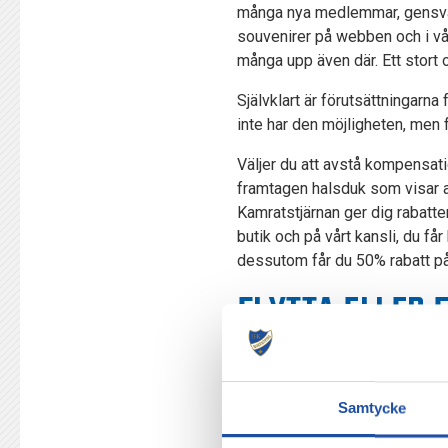
många nya medlemmar, gensvar
souvenirer på webben och i vår
många upp även där. Ett stort oc
Självklart är förutsättningarna
inte har den möjligheten, men f
Väljer du att avstå kompensatio
framtagen halsduk som visar at
Kamratstjärnan ger dig rabatter
butik och på vårt kansli, du får
dessutom får du 50% rabatt p
FLYTTA ELLER 
Nu öppnar vi upp för ytterligare
årskortsinnehavare har möjlighe
tillbaka.
Samtycke