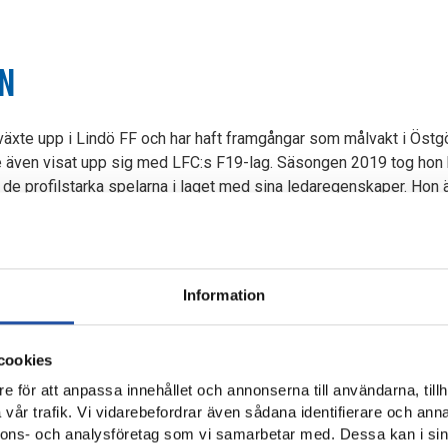
N
växte upp i Lindö FF och har haft framgångar som målvakt i Östg
re även visat upp sig med LFC:s F19-lag. Säsongen 2019 tog hon kl
v de profilstarka spelarna i laget med sina ledaregenskaper. Hon 
 fötter och bra spelförståelse.
Information
cookies
e för att anpassa innehållet och annonserna till användarna, tillh
vår trafik. Vi vidarebefordrar även sådana identifierare och anna
nnons- och analysföretag som vi samarbetar med. Dessa kan i sin