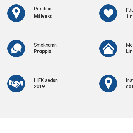
KONTAKT
Position:
Föd
125-IFKARE
Målvakt
1 
Smeknamn:
Mod
Proppis
Lin
I IFK sedan:
Ins
2019
sof