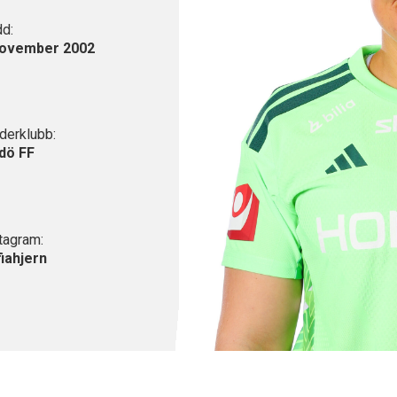
d:
november 2002
erklubb:
dö FF
tagram:
iahjern