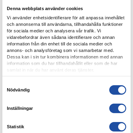
Denna webbplats använder cookies
Vi använder enhetsidentifierare för att anpassa innehållet
och annonserna till användarna, tillhandahålla funktioner
för sociala medier och analysera vår trafik. Vi
vidarebefordrar även sådana identifierare och annan
7 AUGUSTI, 2026
information från din enhet till de sociala medier och
PUBLIKINFORMATION: IFK NORRKÖPING-IK BRAGE
annons- och analysföretag som vi samarbetar med.
Dessa kan i sin tur kombinera informationen med annan
information som du har tillhandahållit eller som de har
samlat in när du har använt deras tjänster.
Samtyckesval
Nödvändig
Inställningar
Statistik
4 AUGUSTI, 2026