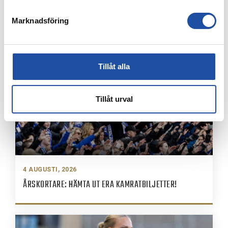
FARTFYLLD OCH TÄT MATCH I LIGACUPEN – KYLIAN
NÄTADE MOT DJURGÅRDEN
Marknadsföring
Tillåt alla
Tillåt urval
4 AUGUSTI, 2026
ÅRSKORTARE: HÄMTA UT ERA KAMRATBILJETTER!