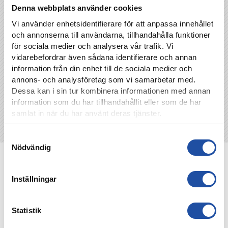
Denna webbplats använder cookies
Vi använder enhetsidentifierare för att anpassa innehållet
TILLBAKA
och annonserna till användarna, tillhandahålla funktioner
för sociala medier och analysera vår trafik. Vi
vidarebefordrar även sådana identifierare och annan
information från din enhet till de sociala medier och
annons- och analysföretag som vi samarbetar med.
Dessa kan i sin tur kombinera informationen med annan
information som du har tillhandahållit eller som de har
samlat in när du har använt deras tjänster.
Samtyckesval
Nödvändig
NYHETER
Inställningar
Statistik