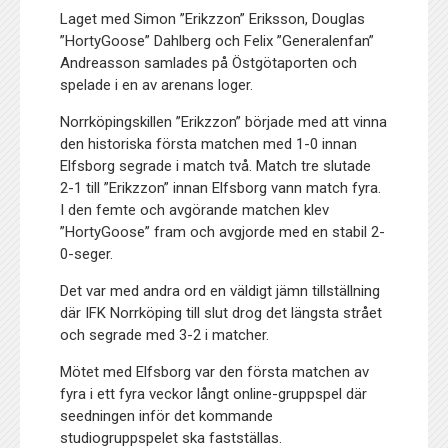
Laget med Simon ”Erikzzon” Eriksson, Douglas
”HortyGoose” Dahlberg och Felix ”Generalenfan”
Andreasson samlades på Östgötaporten och
spelade i en av arenans loger.
Norrköpingskillen ”Erikzzon” började med att vinna
den historiska första matchen med 1-0 innan
Elfsborg segrade i match två. Match tre slutade
2-1 till ”Erikzzon” innan Elfsborg vann match fyra.
I den femte och avgörande matchen klev
”HortyGoose” fram och avgjorde med en stabil 2-
0-seger.
Det var med andra ord en väldigt jämn tillställning
där IFK Norrköping till slut drog det längsta strået
och segrade med 3-2 i matcher.
Mötet med Elfsborg var den första matchen av
fyra i ett fyra veckor långt online-gruppspel där
seedningen inför det kommande
studiogruppspelet ska fastställas.