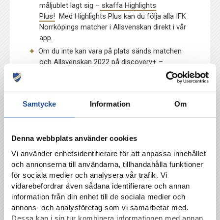
måljublet lagt sig –
skaffa Highlights
Plus!
Med Highlights Plus kan du följa alla IFK
Norrköpings matcher i Allsvenskan direkt i vår
app.
Om du inte kan vara på plats sänds matchen
och Allsvenskan 2022 på discovery+ –
använder du dig av den unika länken nedan när
du tecknar abonnemang får IFK Norrköping en
del av intäkten. Notera att paketet där man kan
Samtycke
Information
Om
se allt från Allsvenskan & Superettan har bytt
namn till
Sport Premium.
Månadspriset är
349kr/månad.
Klicka här för att teckna
abonnemang hos discovery+ och samtidigt
Denna webbplats använder cookies
stötta IFK Norrköping.
Vi använder enhetsidentifierare för att anpassa innehållet
IFK-butiken i Linden köpcentrum är öppen på
och annonserna till användarna, tillhandahålla funktioner
söndag klockan 12-15. En nyhet är att du nu
för sociala medier och analysera vår trafik. Vi
även kan köpa lösbiljetter på plats i butiken.
vidarebefordrar även sådana identifierare och annan
Välkomna dit!
information från din enhet till de sociala medier och
Kom i god tid!
Innan matchen kommer
annons- och analysföretag som vi samarbetar med.
Norrköping Dolphins hyllas för sina två SM-
Dessa kan i sin tur kombinera informationen med annan