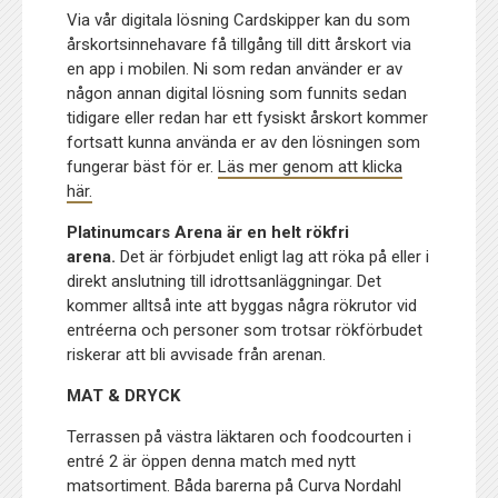
Via vår digitala lösning Cardskipper kan du som
årskortsinnehavare få tillgång till ditt årskort via
en app i mobilen. Ni som redan använder er av
någon annan digital lösning som funnits sedan
tidigare eller redan har ett fysiskt årskort kommer
fortsatt kunna använda er av den lösningen som
fungerar bäst för er.
Läs mer genom att klicka
här.
Platinumcars Arena är en helt rökfri
arena.
Det är förbjudet enligt lag att röka på eller i
direkt anslutning till idrottsanläggningar. Det
kommer alltså inte att byggas några rökrutor vid
entréerna och personer som trotsar rökförbudet
riskerar att bli avvisade från arenan.
MAT & DRYCK
Terrassen på västra läktaren och foodcourten i
entré 2 är öppen denna match med nytt
matsortiment. Båda barerna på Curva Nordahl