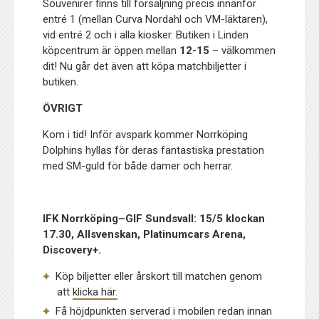
Souvenirer finns till försäljning precis innanför
entré 1 (mellan Curva Nordahl och VM-läktaren),
vid entré 2 och i alla kiosker. Butiken i Linden
köpcentrum är öppen mellan
12-15
– välkommen
dit! Nu går det även att köpa matchbiljetter i
butiken.
ÖVRIGT
Kom i tid! Inför avspark kommer Norrköping
Dolphins hyllas för deras fantastiska prestation
med SM-guld för både damer och herrar.
IFK Norrköping–GIF Sundsvall: 15/5 klockan
17.30, Allsvenskan, Platinumcars Arena,
Discovery+.
Köp biljetter eller årskort till matchen genom
att
klicka här.
Få höjdpunkten serverad i mobilen redan innan