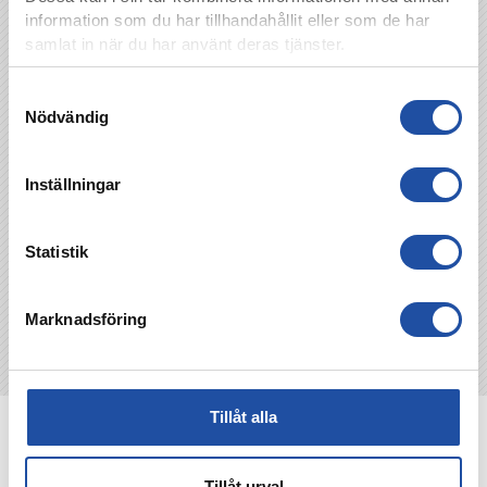
guld och i halvtid spelas finalomgången i Fifa-
information som du har tillhandahållit eller som de har
turneringen “Slaget om Norrköping”. Får inte
samlat in när du har använt deras tjänster.
missas!
Samtyckesval
Nödvändig
TILLBAKA
Inställningar
Statistik
Marknadsföring
Tillåt alla
NYHETER
Tillåt urval