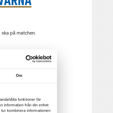
QVARNA
 ska på matchen.
 på Platinumcars
Om
i erbjuder ingen
s med barn är
andahålla funktioner för
n information från din enhet
 tur kombinera informationen