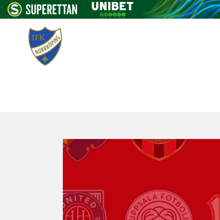
NYHETER
BILJETTER
MATCHDA
NYHETER
VÅRA LAG
SUPPORTER
OM IFK
PARTNER
RESTAURANG
KÖP BILJETTER
TILL OCH FRÅN ARENAN
NYHETSARKIV
FOTBOLLSFAMILJEN
ÅRSKORT
SPELSCHEMA
NYHETSARKIV
HERR
BLI MEDLEM
OM IFK NORRKÖPING
VARFÖR SPONSRA IFK?
OM RESTAURANGEN
PARTNERS TILL FOTBOLLSFAMIL
BILJETTYPER & LÄKTARE
SOUVENIRER
SPELSCHEMA
DAM
KÖP BILJETTER
VÄRDEGRUND
PRODUKTER
VECKANS MENY
HÅLLBARHET
BORTAMATCH
TILLGÄNGLIGHET
AKADEMI
BORTAMATCH
PERSONAL
NIVÅER
BOKA BORD
STADIUM SPORTS CAMP - FOTBO
BILJETTHJÄLPEN
SÄKERHET
SLO
NORRKÖPINGS IDROTTSPARK
KONTAKT
PSYKISK HÄLSA
MAT & MATCH
VANLIGA FRÅGOR
IFK:S HISTORIA
VÅRA PARTNERS
LAGBILJETT
UNICOACH
KALAS
SEKRETESSPOLICY
PROTOKOLL & HANDLINGAR
STYRELSE