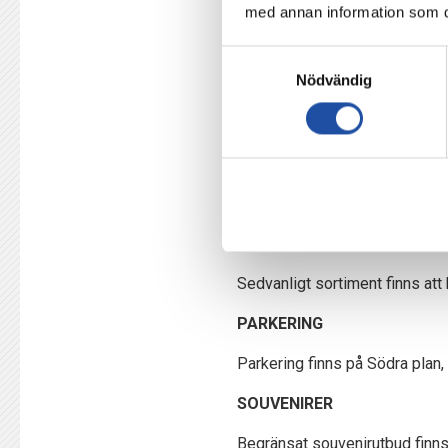
Entré 4b öppnar 30min innan ma
med annan information som du 
din biljett vid din entré. Har 
att ha biljetten redo när du k
Samtyckesval
Nödvändig
Via vår digitala lösning Cards
mobilen. Läs mer genom att
kl
Platinumcars Arena är en helt rök
idrottsanläggningar. Det komme
rökförbudet riskerar att bli av
MAT & DRYCK
Sedvanligt sortiment finns att 
PARKERING
Parkering finns på Södra plan,
SOUVENIRER
Begränsat souvenirutbud finns