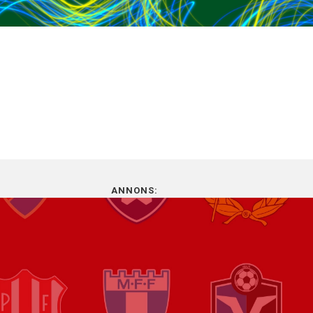
G
VÅRA LAG
SUPPORTER
HÅLLBARHET
OM IFK
PA
SUPPORTERKLUBBAR
SOCIALA MEDIER
KONFERENS
SENASTE NYTT
SENASTE NYTT
SOCIALA ME
SPELSCHEMA
FÖRETAG & GRUPPER
SPELSCHEMA
BILJETTOMBUD
PRESS & MEDIA
PEKING FANZ
FACEBOOK
MÖTEN & KONFERENSER
FACEBOOK
8 
8 
NO
NO
JEN
VANLIGA FRÅGOR
IFK NORRKÖPINGS SUPPORTERKLUBB
INSTAGRAM
BOKNINGSFÖRFRÅGAN
INSTAGR
VÅ
VÅ
FÖRETAG & GRUPPER
SÄLLSKAPET ÄLDRE IFK-ARE
TWITTER
TWITTER
LL
BILJETTVILLKOR
EXILSNOKARNA STOCKHOLM
YOUTUBE
LINKEDIN
ANNONS:
8 
8 
IF
IF
7 
7 
EL
EL
FÅ
FÅ