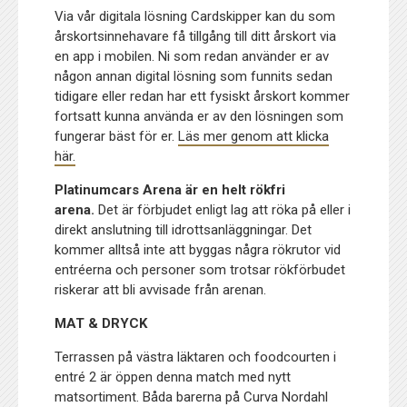
Via vår digitala lösning Cardskipper kan du som
årskortsinnehavare få tillgång till ditt årskort via
en app i mobilen. Ni som redan använder er av
någon annan digital lösning som funnits sedan
tidigare eller redan har ett fysiskt årskort kommer
fortsatt kunna använda er av den lösningen som
fungerar bäst för er.
Läs mer genom att klicka
här.
Platinumcars Arena är en helt rökfri
arena.
Det är förbjudet enligt lag att röka på eller i
direkt anslutning till idrottsanläggningar. Det
kommer alltså inte att byggas några rökrutor vid
entréerna och personer som trotsar rökförbudet
riskerar att bli avvisade från arenan.
MAT & DRYCK
Terrassen på västra läktaren och foodcourten i
entré 2 är öppen denna match med nytt
matsortiment. Båda barerna på Curva Nordahl