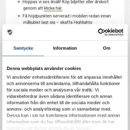
Hoppas vi ses ikväll! Köp biljetter eller årskort
genom att
klicka här.
Få höjdpunkten serverad i mobilen redan innan
måljublet lagt sig –
skaffa Highlights
Plus!
Med Highlights Plus kan du följa alla IFK
Norrköpings matcher i Allsvenskan direkt i vår
app.
Samtycke
Information
Om
Butiken i Linden köpcentrum är öppen idag från
klockan 11-17. Välkomna!
Om du inte kan vara på plats sänds matchen
Denna webbplats använder cookies
och Allsvenskan 2022 på discovery+ –
använder du dig av den unika länken nedan när
Vi använder enhetsidentifierare för att anpassa innehållet
du tecknar abonnemang får IFK Norrköping en
och annonserna till användarna, tillhandahålla funktioner
del av intäkten. Notera att paketet där man kan
för sociala medier och analysera vår trafik. Vi
se allt från Allsvenskan & Superettan har bytt
vidarebefordrar även sådana identifierare och annan
namn till
Sport Premium.
Månadspriset är
information från din enhet till de sociala medier och
349kr/månad.
Klicka här för att teckna
annons- och analysföretag som vi samarbetar med.
abonnemang hos discovery+ och samtidigt
Dessa kan i sin tur kombinera informationen med annan
stötta IFK Norrköping.
information som du har tillhandahållit eller som de har
samlat in när du har använt deras tjänster.