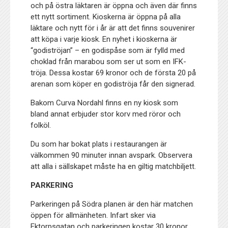
och på östra läktaren är öppna och även där finns
ett nytt sortiment. Kioskerna är öppna på alla
läktare och nytt för i år är att det finns souvenirer
att köpa i varje kiosk. En nyhet i kioskerna är
“godiströjan” – en godispåse som är fylld med
choklad från marabou som ser ut som en IFK-
tröja. Dessa kostar 69 kronor och de första 20 på
arenan som köper en godiströja får den signerad.
Bakom Curva Nordahl finns en ny kiosk som
bland annat erbjuder stor korv med röror och
folköl.
Du som har bokat plats i restaurangen är
välkommen 90 minuter innan avspark. Observera
att alla i sällskapet måste ha en giltig matchbiljett.
PARKERING
Parkeringen på Södra planen är den här matchen
öppen för allmänheten. Infart sker via
Ektorpsgatan och parkeringen kostar 30 kronor