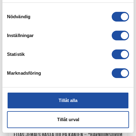
Samtyckesval
Nödvändig
8 AUGUSTI, 2026
Inställningar
IFK-TRUPPEN MOT IK BRAGE
Statistik
Marknadsföring
Tillåt alla
Tillåt urval
7 AUGUSTI, 2026
ELIAS JEMALS BÄSTA TID PÅ KANTEN – “BARNDOMSDRÖM