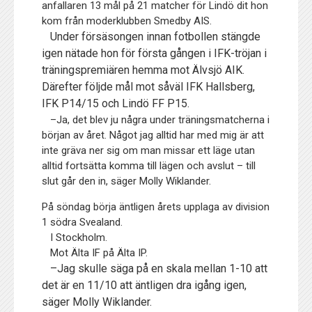
anfallaren 13 mål på 21 matcher för Lindö dit hon
kom från moderklubben Smedby AIS.
Under försäsongen innan fotbollen stängde
igen nätade hon för första gången i IFK-tröjan i
träningspremiären hemma mot Älvsjö AIK.
Därefter följde mål mot såväl IFK Hallsberg,
IFK P14/15 och Lindö FF P15.
–Ja, det blev ju några under träningsmatcherna i
början av året. Något jag alltid har med mig är att
inte gräva ner sig om man missar ett läge utan
alltid fortsätta komma till lägen och avslut – till
slut går den in, säger Molly Wiklander.
På söndag börja äntligen årets upplaga av division
1 södra Svealand.
I Stockholm.
Mot Älta IF på Älta IP.
–Jag skulle säga på en skala mellan 1-10 att
det är en 11/10 att äntligen dra igång igen,
säger Molly Wiklander.