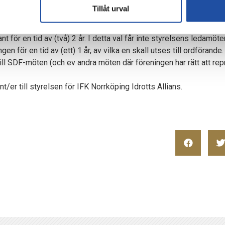
r en tid av 1–3 år. Antal år fastställs på årsmötet.
Tillåt urval
öter i styrelsen för en tid av 2 år.
ed för dem fastställd turordning för en tid av 1 år.
t för en tid av (två) 2 år. I detta val får inte styrelsens ledamöter
en för en tid av (ett) 1 år, av vilka en skall utses till ordförande.
ill SDF-möten (och ev andra möten där föreningen har rätt att r
/er till styrelsen för IFK Norrköping Idrotts Allians.