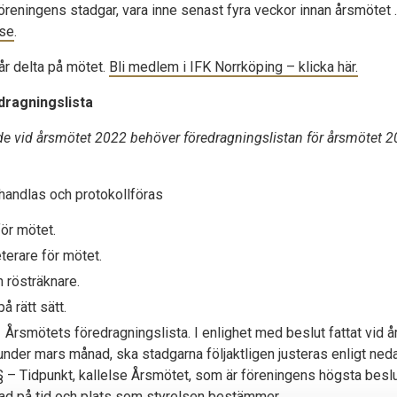
öreningens stadgar, vara inne senast fyra veckor innan årsmötet .
.se
.
r delta på mötet.
Bli medlem i IFK Norrköping – klicka här.
ragningslista
de vid årsmötet 2022 behöver föredragningslistan för årsmötet 
ehandlas och protokollföras
för mötet.
terare för mötet.
h rösträknare.
å rätt sätt.
 Årsmötets föredragningslista. I enlighet med beslut fattat vid å
nder mars månad, ska stadgarna följaktligen justeras enligt ned
5 § – Tidpunkt, kallelse Årsmötet, som är föreningens högsta besl
ad på tid och plats som styrelsen bestämmer.