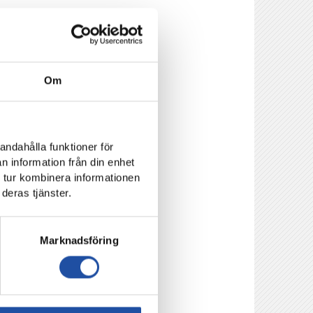
 det senaste
Om
naste
 eller delvis ägda
andahålla funktioner för
skapsåret.
n information från din enhet
 tur kombinera informationen
deras tjänster.
Marknadsföring
hets-