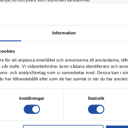
ngslista.
erättelse för föreningen för det senaste verksamhetsåret.
m verksamheten i av föreningen helt eller delvis ägda bolag för
Information
erättelse (balans- och resultaträkning) för föreningen för det se
 förvaltningen (balans- och resultaträkning) i av föreningen helt
cookies
samhetsåret.
e för att anpassa innehållet och annonserna till användarna, tillh
er styrelsens förvaltning under det senaste verksamhets-/räken
vår trafik. Vi vidarebefordrar även sådana identifierare och anna
nnons- och analysföretag som vi samarbetar med. Dessa kan i sin
tyrelsen för den tid revisionen avser.
har tillhandahållit eller som de har samlat in när du har använt 
vgifter.
Inställningar
Statistik
hetsplan samt behandling av budget för det kommande verksam
rslag och i rätt tid inkomna motioner.