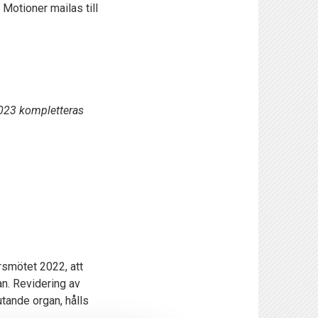
 Motioner mailas till
2023 kompletteras
rsmötet 2022, att
an. Revidering av
utande organ, hålls