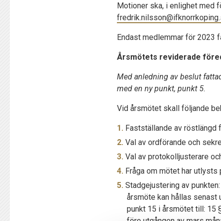
Motioner ska, i enlighet med f
fredrik.nilsson@ifknorrkoping
Endast medlemmar för 2023 få
Årsmötets reviderade föred
Med anledning av beslut fatta
med en ny punkt, punkt 5.
Vid årsmötet skall följande b
Fastställande av röstlängd 
Val av ordförande och sekre
Val av protokolljusterare oc
Fråga om mötet har utlysts p
Stadgejustering av punkten:
årsmöte kan hållas senast u
punkt 15 i årsmötet till: 1
före utgången av mars mån