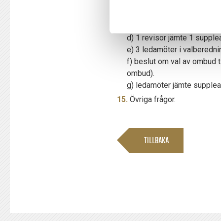
a) föreningens ordförande fö
b) halva antalet övriga ledam
c) suppleanter i styrelsen m
d) 1 revisor jämte 1 supplean
e) 3 ledamöter i valberedning
f) beslut om val av ombud t
ombud).
g) ledamöter jämte suppleant
Övriga frågor.
TILLBAKA