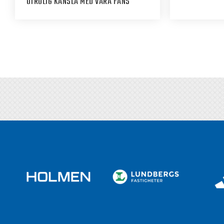
“OTROLIG KÄNSLA MED VÅRA FANS”