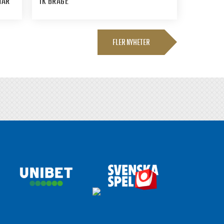
HÄR”
IK BRAGE
FLER NYHETER