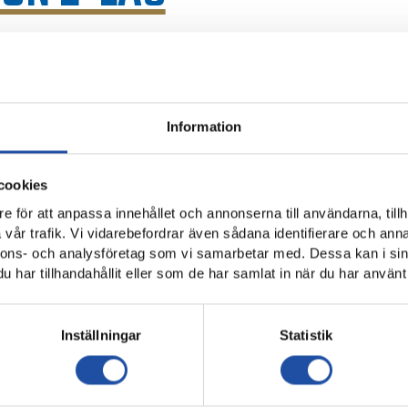
 andra omgången av Svenska Cupen. För IFK Norrköpi
rtaplan.
a Svealand, Viggbyholms IK FF, är vad IFK Norrköping har att förbe
Information
upen.
 någon gång mellan 19 och 21 augusti. Vi återkommer med detalj
cookies
t mer. Det vi vet är att Viggbyholms IK FF från Stockholm kommer
e för att anpassa innehållet och annonserna till användarna, tillh
vår trafik. Vi vidarebefordrar även sådana identifierare och anna
nnons- och analysföretag som vi samarbetar med. Dessa kan i sin
har tillhandahållit eller som de har samlat in när du har använt 
Inställningar
Statistik