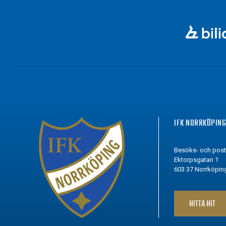
IFK NORRKÖPIN
Besöks- och pos
Ektorpsgatan 1
603 37 Norrköpin
HITTA HIT