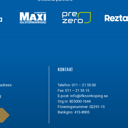
G
KONTAKT
tadress:
Telefon: 011 – 21 55 00
Fax: 011 – 21 55 15
g
E-post:
info@ifknorrkoping.se
Org.nr: 825000-1644
Föreningsnummer: 02291-15
Bankgiro: 413-8905