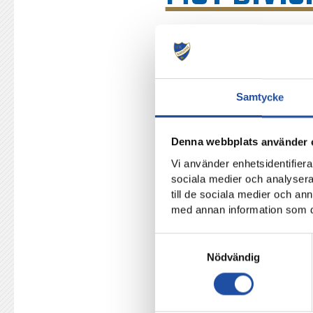
Under tisdagen lottades
Viggbyholms IK FF på bo
Serieledarna i division 2 Norr
Samtycke
andra omgången av Svenska C
En match som ska vara spelad
Denna webbplats använder 
och avsparkstid så fort vi ve
Vi använder enhetsidentifierar
Hägernäs IP i Täby.
sociala medier och analysera 
till de sociala medier och a
med annan information som du 
TILLBAKA
Samtyckesval
Nödvändig