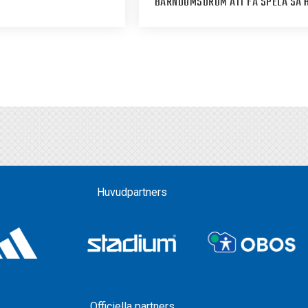
“BARNDOMSDRÖM ATT FÅ SPELA SÅ 
Huvudpartners
Officiella partners