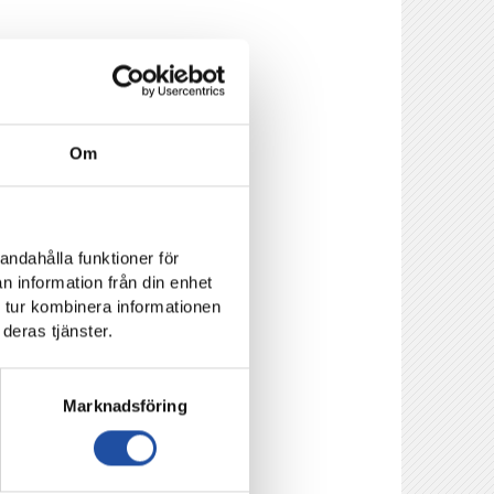
ng väntar
reda sig för i den
Om
er kring speldatum
 att vara hemmalag på
andahålla funktioner för
n information från din enhet
 tur kombinera informationen
deras tjänster.
Marknadsföring