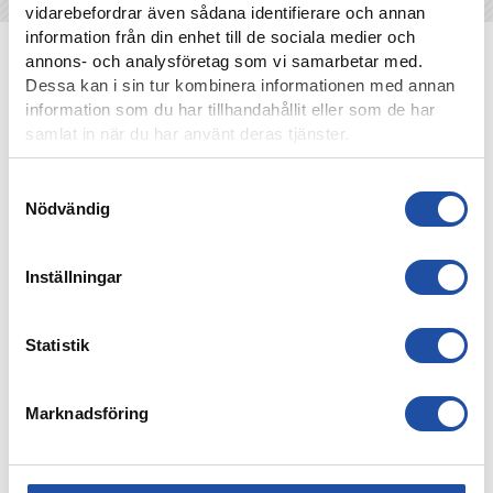
vidarebefordrar även sådana identifierare och annan
information från din enhet till de sociala medier och
NYHETER
annons- och analysföretag som vi samarbetar med.
Dessa kan i sin tur kombinera informationen med annan
information som du har tillhandahållit eller som de har
samlat in när du har använt deras tjänster.
Samtyckesval
Nödvändig
Inställningar
Statistik
7 AUGUSTI, 2026
ELIAS JEMALS BÄSTA TID PÅ KANTEN – “BARNDOMSDRÖM
ATT FÅ SPELA SÅ HÄR”
Marknadsföring