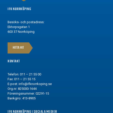
IFK NORRKÖPING
Besöks- och postadress:
Ektorpsgatan 1
603 37 Norrköping
HITTA HIT
KONTAKT
Telefon: 011 – 21 55 00
Fax: 011 – 21 55 15
E-post:
info@ifknorrkoping.se
Org.nr: 825000-1644
Föreningsnummer: 02291-15
Bankgiro: 413-8905
IFK NORRKÖPING I SOCIALA MEDIER