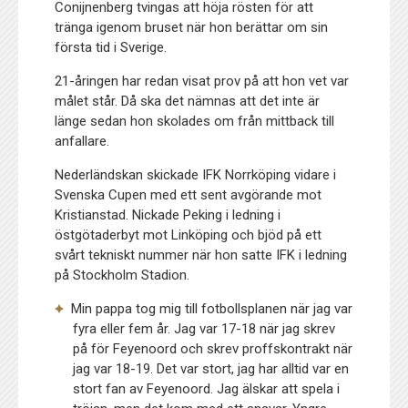
Conijnenberg tvingas att höja rösten för att
tränga igenom bruset när hon berättar om sin
första tid i Sverige.
21-åringen har redan visat prov på att hon vet var
målet står. Då ska det nämnas att det inte är
länge sedan hon skolades om från mittback till
anfallare.
Nederländskan skickade IFK Norrköping vidare i
Svenska Cupen med ett sent avgörande mot
Kristianstad. Nickade Peking i ledning i
östgötaderbyt mot Linköping och bjöd på ett
svårt tekniskt nummer när hon satte IFK i ledning
på Stockholm Stadion.
Min pappa tog mig till fotbollsplanen när jag var
fyra eller fem år. Jag var 17-18 när jag skrev
på för Feyenoord och skrev proffskontrakt när
jag var 18-19. Det var stort, jag har alltid var en
stort fan av Feyenoord. Jag älskar att spela i