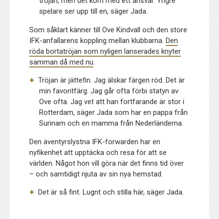
tröjan, men det kom med ett ansvar. Yngre
spelare ser upp till en, säger Jada.
Som såklart känner till Ove Kindvall och den store
IFK-anfallarens koppling mellan klubbarna.
Den
röda bortatröjan som nyligen lanserades knyter
samman då med nu
.
Tröjan är jättefin. Jag älskar färgen röd. Det är
min favoritfärg. Jag går ofta förbi statyn av
Ove ofta. Jag vet att han fortfarande är stor i
Rotterdam, säger Jada som har en pappa från
Surinam och en mamma från Nederländerna.
Den äventyrslystna IFK-forwarden har en
nyfikenhet att upptäcka och resa för att se
världen. Något hon vill göra när det finns tid över
– och samtidigt njuta av sin nya hemstad.
Det är så fint. Lugnt och stilla här, säger Jada.