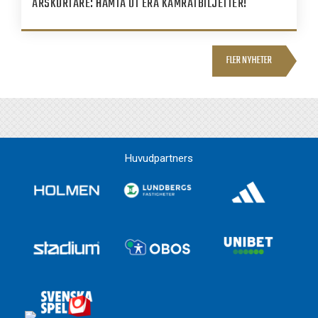
ÅRSKORTARE: HÄMTA UT ERA KAMRATBILJETTER!
FLER NYHETER
Huvudpartners