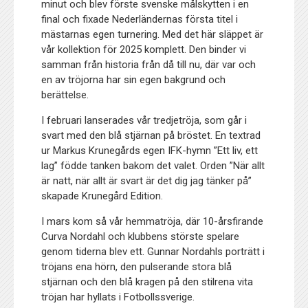
minut och blev förste svenske målskytten i en
final och fixade Nederländernas första titel i
mästarnas egen turnering. Med det här släppet är
vår kollektion för 2025 komplett. Den binder vi
samman från historia från då till nu, där var och
en av tröjorna har sin egen bakgrund och
berättelse.
I februari lanserades vår tredjetröja, som går i
svart med den blå stjärnan på bröstet. En textrad
ur Markus Krunegårds egen IFK-hymn ”Ett liv, ett
lag” födde tanken bakom det valet. Orden ”När allt
är natt, när allt är svart är det dig jag tänker på”
skapade Krunegård Edition.
I mars kom så vår hemmatröja, där 10-årsfirande
Curva Nordahl och klubbens störste spelare
genom tiderna blev ett. Gunnar Nordahls porträtt i
tröjans ena hörn, den pulserande stora blå
stjärnan och den blå kragen på den stilrena vita
tröjan har hyllats i Fotbollssverige.