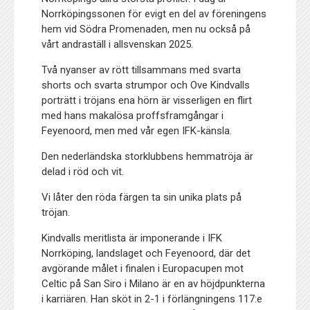
Norrköpingssonen för evigt en del av föreningens
hem vid Södra Promenaden, men nu också på
vårt andraställ i allsvenskan 2025.
Två nyanser av rött tillsammans med svarta
shorts och svarta strumpor och Ove Kindvalls
porträtt i tröjans ena hörn är visserligen en flirt
med hans makalösa proffsframgångar i
Feyenoord, men med vår egen IFK-känsla.
Den nederländska storklubbens hemmatröja är
delad i röd och vit.
Vi låter den röda färgen ta sin unika plats på
tröjan.
Kindvalls meritlista är imponerande i IFK
Norrköping, landslaget och Feyenoord, där det
avgörande målet i finalen i Europacupen mot
Celtic på San Siro i Milano är en av höjdpunkterna
i karriären. Han sköt in 2-1 i förlängningens 117:e