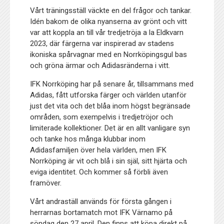
Vårt träningsställ väckte en del frågor och tankar.
Idén bakom de olika nyanserna av grönt och vitt
var att koppla an till vår tredjetröja a la Eldkvarn
2023, där färgerna var inspirerad av stadens
ikoniska spårvagnar med en Norrköpingsgul bas
och gröna ärmar och Adidasränderna i vitt.
IFK Norrköping har på senare år, tillsammans med
Adidas, fått utforska färger och världen utanför
just det vita och det blåa inom högst begränsade
områden, som exempelvis i tredjetröjor och
limiterade kollektioner. Det är en allt vanligare syn
och tanke hos många klubbar inom
Adidasfamiljen över hela världen, men IFK
Norrköping är vit och blå i sin själ, sitt hjärta och
eviga identitet. Och kommer så förbli även
framöver.
Vårt andraställ används för första gången i
herrarnas bortamatch mot IFK Värnamo på
söndag den 27 april. Den finns att köpa direkt på