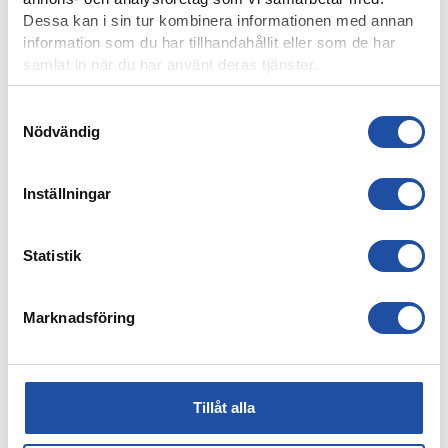
Dessa kan i sin tur kombinera informationen med annan
information som du har tillhandahållit eller som de har
samlat in när du har använt deras tjänster.
Samtyckesval
7 AUGUSTI, 2026
Nödvändig
ELIAS JEMALS BÄSTA TID PÅ KANTEN – “BARNDOMSDRÖM
ATT FÅ SPELA SÅ HÄR”
Inställningar
Statistik
Marknadsföring
Tillåt alla