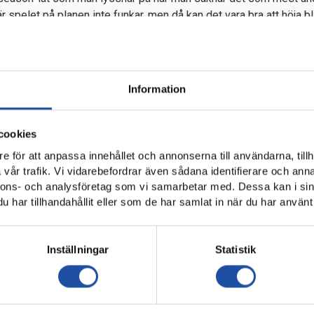
när spelet på planen inte funkar, men då kan det vara bra att höja 
 är.
och kombokort – finns från klockan 10.00 på
ifknorrkoping.e
fy
och videon till låten finns nedan.
Information
 ÄR NORRKÖPING, KAMRATER. VI S
cookies
e för att anpassa innehållet och annonserna till användarna, tillh
rågor och svar om säsongskort finns här.
vår trafik. Vi vidarebefordrar även sådana identifierare och anna
nnons- och analysföretag som vi samarbetar med. Dessa kan i sin
har tillhandahållit eller som de har samlat in när du har använt 
Inställningar
Statistik