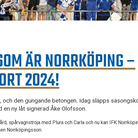
 SOM ÄR NORRKÖPING –
ORT 2024!
en, och den gungande betongen. Idag släpps säsongsk
 en ny låt signerad Åke Olofsson.
rd, spårvagnströja med Plura och Carla och nu kan IFK Norrköpin
 en Norrköpingsson.