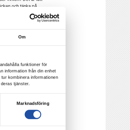
blicken och tänka på
biljett.nu.
Om
ES 2024!
andahålla funktioner för
n information från din enhet
 tur kombinera informationen
deras tjänster.
Marknadsföring