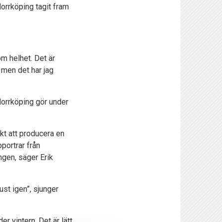
rrköping tagit fram
om helhet. Det är
 men det har jag
orrköping gör under
ökt att producera en
portrar från
ngen, säger Erik
ust igen”, sjunger
 vintern. Det är lätt