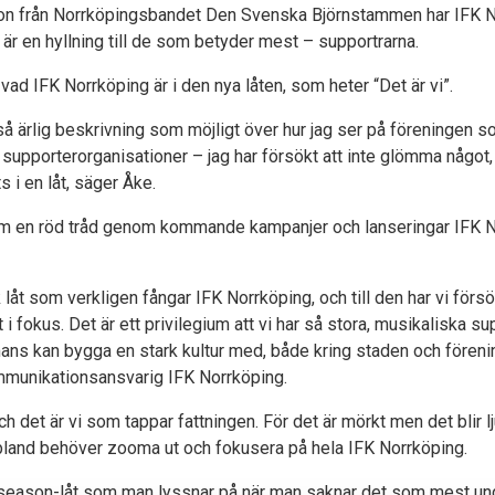
 från Norrköpingsbandet Den Svenska Björnstammen har IFK No
 en hyllning till de som betyder mest – supportrarna.
 vad IFK Norrköping är i den nya låten, som heter “Det är vi”.
så ärlig beskrivning som möjligt över hur jag ser på föreningen s
, supporterorganisationer – jag har försökt att inte glömma något,
ts i en låt, säger Åke.
som en röd tråd genom kommande kampanjer och lanseringar IFK N
k låt som verkligen fångar IFK Norrköping, och till den har vi förs
fokus. Det är ett privilegium att vi har så stora, musikaliska sup
ans kan bygga en stark kultur med, både kring staden och föreni
munikationsansvarig IFK Norrköping.
ch det är vi som tappar fattningen. För det är mörkt men det blir lj
 ibland behöver zooma ut och fokusera på hela IFK Norrköping.
f season-låt som man lyssnar på när man saknar det som mest under