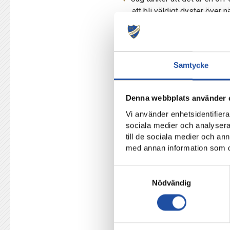
att bli väldigt dyster över 
allt annat den här föreningen
Säsongskorten – herr, dam 
“Det är vi”
finns nu på Spoti
Samtycke
DET ÄR VI SOM
Denna webbplats använder 
Vi använder enhetsidentifierar
Prisinformation och vanliga f
sociala medier och analysera 
till de sociala medier och a
med annan information som du 
Samtyckesval
Nödvändig