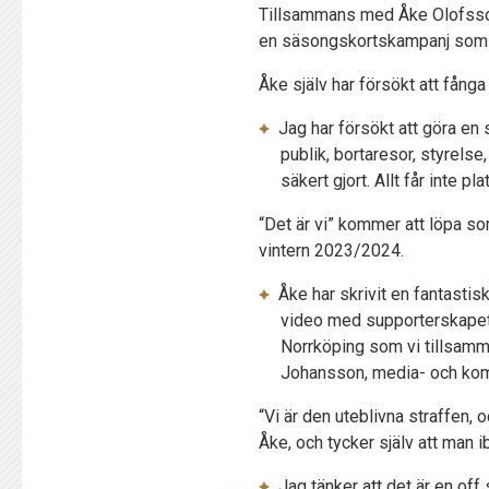
Tillsammans med Åke Olofsson
en säsongskortskampanj som är
Åke själv har försökt att fånga
Jag har försökt att göra en 
publik, bortaresor, styrelse
säkert gjort. Allt får inte pla
“Det är vi” kommer att löpa 
vintern 2023/2024.
Åke har skrivit en fantastis
video med supporterskapet i 
Norrköping som vi tillsamm
Johansson, media- och kom
“Vi är den uteblivna straffen, o
Åke, och tycker själv att man
Jag tänker att det är en of