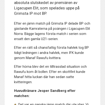
absoluta slutskedet av premiären av
Ligacupen Elit, som spelades uppe på
Grimsta IP mot BP.
Efter en jämn match på Grimsta IP delade BP och
gästande Kamraterna på poängen i Ligacupen Elit
Norra. Bägge lagens första match i serien som
ersatt den gamla U21-serien.
Efter en rätt så chansfattig första halvlek tog BP
tidigt ledningen i andra halvlek, men IFK kunde
genom Manaf Rawufu kvittera.
Efter hörna blev det en tilltrasslad situation och
Rawufu kom åt bollen. Efter en skottfint kunde
Manaf hitta luckan där han sedan satte
kvitteringen.
Huvudtränare Jesper Sandberg efter
matchen:
Det var en ganska jämn match där ute idag. Vi