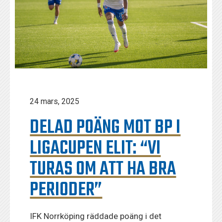
24 mars, 2025
DELAD POÄNG MOT BP I
LIGACUPEN ELIT: “VI
TURAS OM ATT HA BRA
PERIODER”
IFK Norrköping räddade poäng i det