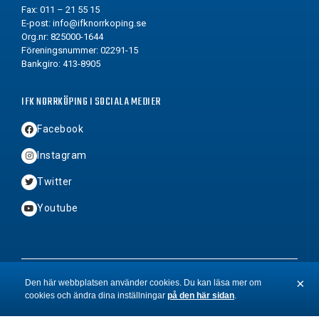
Fax: 011 – 21 55 15
E-post:
info@ifknorrkoping.se
Org.nr: 825000-1644
Föreningsnummer: 02291-15
Bankgiro: 413-8905
IFK NORRKÖPING I SOCIALA MEDIER
Facebook
Instagram
Twitter
Youtube
2026 © Copyright IFK Norrköping FK
×
Den här webbplatsen använder cookies. Du kan läsa mer om
cookies och ändra dina inställningar
på den här sidan
.
St
BYN
&
Hamrén