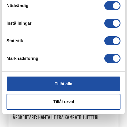
Nödvändig
4 AUGUSTI, 2026
FARTFYLLD OCH TÄT MATCH I LIGACUPEN – KYLIAN
Inställningar
NÄTADE MOT DJURGÅRDEN
Statistik
Marknadsföring
Tillåt alla
Tillåt urval
4 AUGUSTI, 2026
ÅRSKORTARE: HÄMTA UT ERA KAMRATBILJETTER!