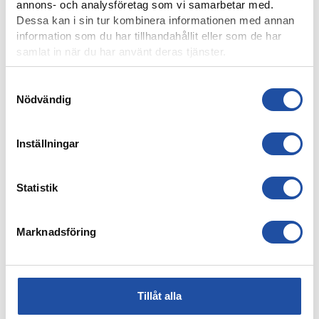
annons- och analysföretag som vi samarbetar med.
Dessa kan i sin tur kombinera informationen med annan
information som du har tillhandahållit eller som de har
samlat in när du har använt deras tjänster.
Samtyckesval
7 AUGUSTI, 2026
Nödvändig
ELIAS JEMALS BÄSTA TID PÅ KANTEN – “BARNDOMSDRÖM
ATT FÅ SPELA SÅ HÄR”
Inställningar
Statistik
Marknadsföring
Tillåt alla