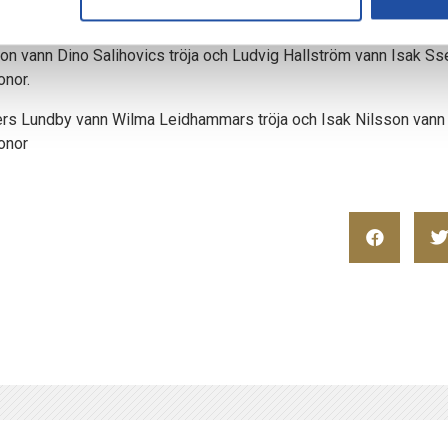
onor.
n vann Dino Salihovics tröja och Ludvig Hallström vann Isak S
onor.
rs Lundby vann Wilma Leidhammars tröja och Isak Nilsson vann El
onor