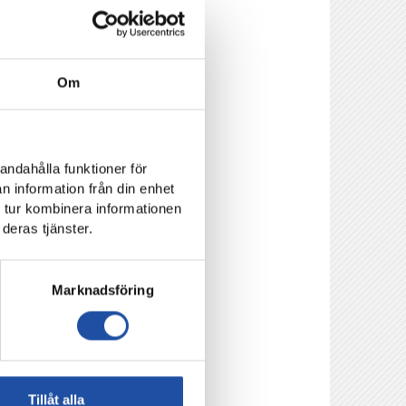
vända tröjor, och du
Om
 du två chanser att
 samband med
andahålla funktioner för
ts tröja.
n information från din enhet
 tur kombinera informationen
deras tjänster.
llevi?
Marknadsföring
agar efter matchen
 Neffatis tröja.
Tillåt alla