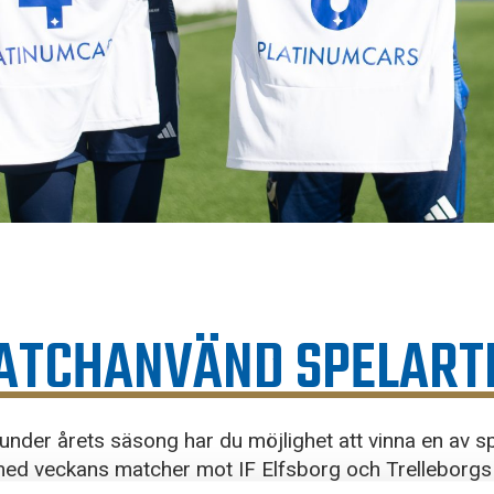
MATCHANVÄND SPELART
nder årets säsong har du möjlighet att vinna en av 
ed veckans matcher mot IF Elfsborg och Trelleborgs F