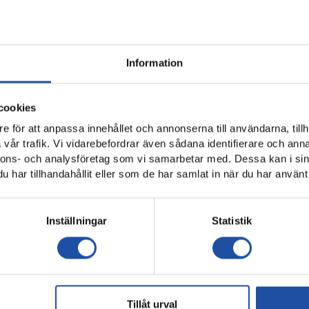
bba Handfasts tröja.
ch i Allsvenskan och OBOS Damallsvenskan lottar vi ut matchan
0kr till IFK Norrköping och svara rätt på vår fråga.
Information
ar du en chans att vinna – swishar du till exempel 100 kronor har
cookies
säsongen är damerna och herrarnas hemma- och målvaktströjor. I
e för att anpassa innehållet och annonserna till användarna, tillh
 Trelleborgs FF kan du vinna Arnór Traustasons och Ebba Handfas
vår trafik. Vi vidarebefordrar även sådana identifierare och anna
nnons- och analysföretag som vi samarbetar med. Dessa kan i sin
 123 307 79 22.
har tillhandahållit eller som de har samlat in när du har använt 
n skriver du svaret på vår fråga.
orde mål i den senaste matchen mot IFK Göteborg på Gamla U
Inställningar
Statistik
23:59 lördagen den 27/4 (matchdagen). Vinnarna kontaktas några d
lingsartikel. Tröjorna levereras efter säsongen.
stman Ekho vann Tim Pricas tröja och Håkan Frangert vann Moutaz
Tillåt urval