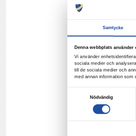
Arnór Traustasons och E
I samband med varje hemmamat
kan vinna en genom att swisha 5
Samtycke
För varje swishad femtiolapp h
vinna.
Denna webbplats använder 
Tröjorna du kan vinna under 
Vi använder enhetsidentifierar
matcherna mot IF Elfsborg och
sociala medier och analysera 
till de sociala medier och a
Swisha minst 50 kronor till
med annan information som du 
Som meddelande i betalninge
Samtyckesval
Frågan: Vem i herrlaget gj
Nödvändig
Tävlingen pågår till klockan 
och presenteras i nästa tröjtäv
Sedan tidigare vunna tröjor
31 mars Malmö FF
: Sonja We