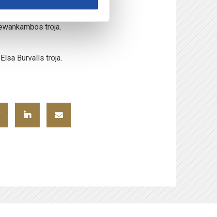
sewankambos tröja.
sa Burvalls tröja.