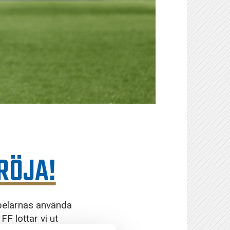
RÖJA!
spelarnas använda
F lottar vi ut