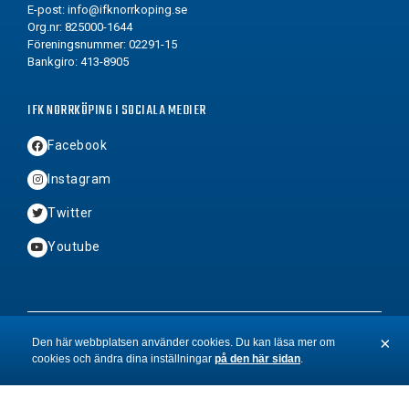
E-post:
info@ifknorrkoping.se
Org.nr: 825000-1644
Föreningsnummer: 02291-15
Bankgiro: 413-8905
IFK NORRKÖPING I SOCIALA MEDIER
Facebook
Instagram
Twitter
Youtube
2026 © Copyright IFK Norrköping FK
×
Den här webbplatsen använder cookies. Du kan läsa mer om
cookies och ändra dina inställningar
på den här sidan
.
St
BYN
&
Hamrén