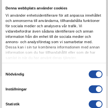
kronor.
Denna webbplats använder cookies
Vi använder enhetsidentifierare för att anpassa innehållet
och annonserna till användarna, tillhandahålla funktioner
TILLBAKA
för sociala medier och analysera vår trafik. Vi
vidarebefordrar även sådana identifierare och annan
information från din enhet till de sociala medier och
annons- och analysföretag som vi samarbetar med.
Dessa kan i sin tur kombinera informationen med annan
information som du har tillhandahållit eller som de har
samlat in när du har använt deras tjänster.
Samtyckesval
Nödvändig
NYHETER
Inställningar
Statistik