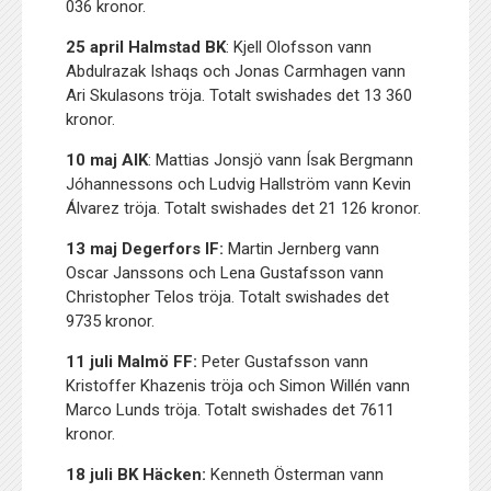
036 kronor.
25 april Halmstad BK
: Kjell Olofsson vann
Abdulrazak Ishaqs och Jonas Carmhagen vann
Ari Skulasons tröja. Totalt swishades det 13 360
kronor.
10 maj AIK
: Mattias Jonsjö vann Ísak Bergmann
Jóhannessons och Ludvig Hallström vann Kevin
Álvarez tröja. Totalt swishades det 21 126 kronor.
13 maj Degerfors IF:
Martin Jernberg vann
Oscar Janssons och Lena Gustafsson vann
Christopher Telos tröja. Totalt swishades det
9735 kronor.
11 juli Malmö FF:
Peter Gustafsson vann
Kristoffer Khazenis tröja och Simon Willén vann
Marco Lunds tröja. Totalt swishades det 7611
kronor.
18 juli BK Häcken:
Kenneth Österman vann