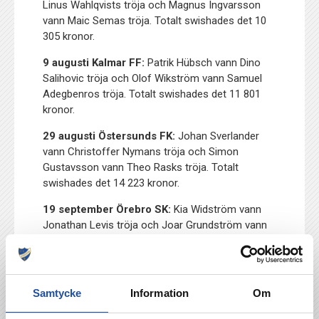
Linus Wahlqvists tröja och Magnus Ingvarsson
vann Maic Semas tröja. Totalt swishades det 10
305 kronor.
9 augusti Kalmar FF:
Patrik Hübsch vann Dino
Salihovic tröja och Olof Wikström vann Samuel
Adegbenros tröja. Totalt swishades det 11 801
kronor.
29 augusti Östersunds FK:
Johan Sverlander
vann Christoffer Nymans tröja och Simon
Gustavsson vann Theo Rasks tröja. Totalt
swishades det 14 223 kronor.
19 september Örebro SK:
Kia Widström vann
Jonathan Levis tröja och Joar Grundström vann
Julius Lindgrens tröja. Totalt swishades det 5751
kronor.
26 september Varbergs BoIS:
Johan Hjelm
Samtycke
Information
Om
vann Lucas Limas tröja och Carina Åhlander vann
Manasse Kusus tröja. Totalt swishades det 2800