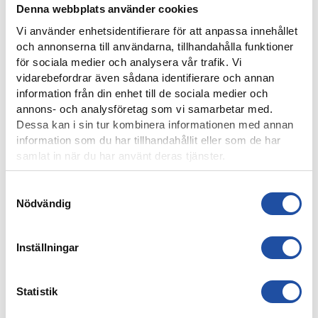
4 AUGUSTI, 2026
Denna webbplats använder cookies
FARTFYLLD OCH TÄT MATCH I LIGACUPEN – KYLIAN
Vi använder enhetsidentifierare för att anpassa innehållet
NÄTADE MOT DJURGÅRDEN
och annonserna till användarna, tillhandahålla funktioner
för sociala medier och analysera vår trafik. Vi
vidarebefordrar även sådana identifierare och annan
information från din enhet till de sociala medier och
annons- och analysföretag som vi samarbetar med.
Dessa kan i sin tur kombinera informationen med annan
information som du har tillhandahållit eller som de har
samlat in när du har använt deras tjänster.
Samtyckesval
Nödvändig
4 AUGUSTI, 2026
Inställningar
ÅRSKORTARE: HÄMTA UT ERA KAMRATBILJETTER!
Statistik