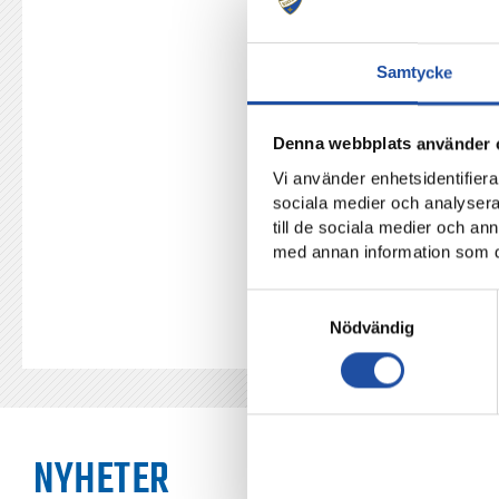
truppen ut på Östgötapor
premiären.
Samtycke
Vi sänder live på Solidsport – 
Denna webbplats använder 
Vi använder enhetsidentifierar
TILLBAKA
sociala medier och analysera 
till de sociala medier och a
med annan information som du 
Samtyckesval
Nödvändig
NYHETER