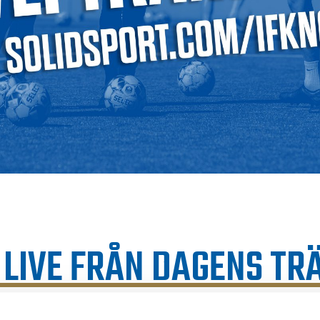
 LIVE FRÅN DAGENS TR
 mot Kalmar FF är bara några dagar bort, och i efterm