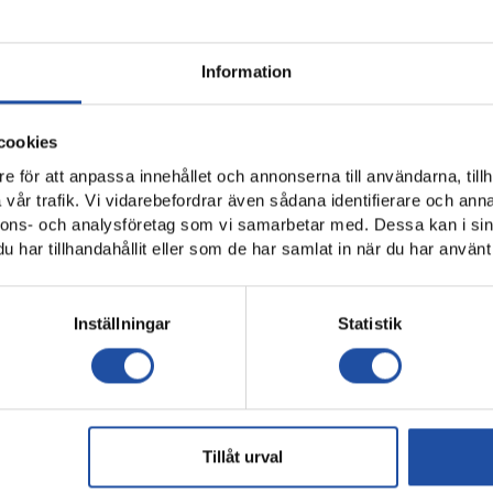
ten för att genomföra en av de få träningar som är kv
Information
klicka här för att komma dit.
cookies
e för att anpassa innehållet och annonserna till användarna, tillh
vår trafik. Vi vidarebefordrar även sådana identifierare och anna
nnons- och analysföretag som vi samarbetar med. Dessa kan i sin
har tillhandahållit eller som de har samlat in när du har använt 
Inställningar
Statistik
Tillåt urval