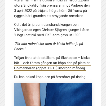
vita armar – finns också en bild av Tifogruppens
stora Snokatifo från premiären mot Varberg den
3 april 2022 på tröjans högra hörn. Siffrorna på
ryggen bär i grunden ett smygande ormskinn.
Och, det är ju som dansbandskungen och
Vikingarnas egen Christer Sjögren sjunger i låten
”Högt i det blå med IFK”, som gavs ut 1990.
”För alla människor som är kloka håller ju på
Snoka.”
Tröjan finns att beställa nu på ifkshop.se – klicka
här – och första gången att köpa den på plats är i
Holmenhallen (öppet 11-15) imorgon måndag.
Du kan också köpa den på årsmötet på tisdag.