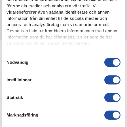
för sociala medier och analysera vår trafik. Vi
vidarebefordrar även sådana identifierare och annan
information från din enhet till de sociala medier och
annons- och analysföretag som vi samarbetar med.
Dessa kan i sin tur kombinera informationen med annan
information som du har tillhandahållit eller som de har
samlat in när du har använt deras tjänster.
NYHETER
Samtyckesval
Nödvändig
Inställningar
Statistik
Marknadsföring