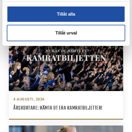
4 AUGUSTI, 2026
FARTFYLLD OCH TÄT MATCH I LIGACUPEN – KYLIAN
NÄTADE MOT DJURGÅRDEN
Tillåt alla
Tillåt urval
4 AUGUSTI, 2026
ÅRSKORTARE: HÄMTA UT ERA KAMRATBILJETTER!