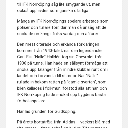
till IFK Norrköping såg lite smygande ut, men
också upplevdes som ganska ofarliga.
Många av IFK Norrköpings spelare arbetade som
poliser och tullare förr, där man då ansåg att de
snokade omkring i folks vardag och affärer.
Den mest citerade och erkända förklaringen
kommer från 1940-talet, när den legendariske
Carl-Elis ”Nalle” Halldén tog sin Chevrolet från
1936 på turné. Han hade en sällsynt förmåga att
snoka upp talanger från mindre klubbar runt om i
landet och förvandla till stjärnor. När ”Nalle”
rullade in bakom ratten på ”gamle svarten”, som
bilen kallades i folkmun, förstod alla att han och
IFK Norrköping hade snokat upp bygdens bästa
fotbollsspelare.
Här las grunden för Guldköping.
På årets bortatröja från Adidas – vackert blå med