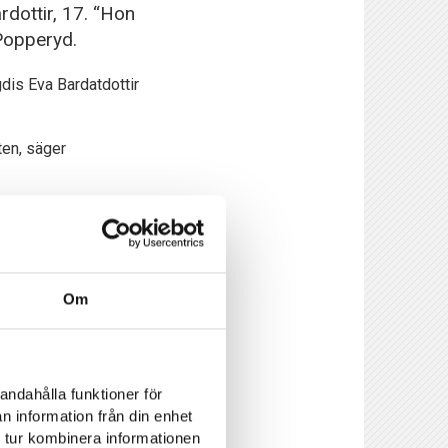
dottir, 17. “Hon
 Popperyd.
gdis Eva Bardatdottir
ten, säger
g har god fysik för
Om
Dennis Popperyd har
coutingarbetet som
andahålla funktioner för
ör att vara så ung.
n information från din enhet
allsvenskan. Att vi
 tur kombinera informationen