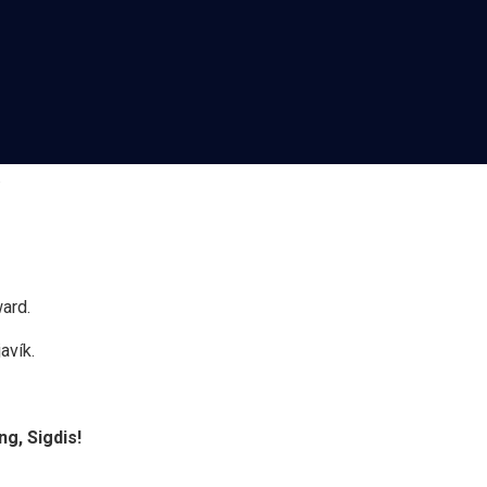
.
ward.
avík.
g, Sigdis!