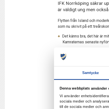
IFK Norrköping säkrar up
är väldigt ung men också
Flytten från Island och moderk
som nu skrivit på ett treårsko
Det känns bra, det här är mi
Kamraternas senaste nyförv
Hur skulle du beskriva dig 
Jag är en spelare som vill f
min ålder och sen tycker jag
Samtycke
IFK Norrköpings nyfikenhet för
kollat massor med videoklipp 
lett fram till att yttermittfältar
Denna webbplats använder 
Vi använder enhetsidentifierar
Hon är väldigt ung men också
sociala medier och analysera 
Det vi ser att vi behöver lä
till de sociala medier och a