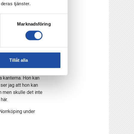
säger Dennis
deras tjänster.
Marknadsföring
het som vi har att
t gäng spelare och
ör den delen. IFK
Tillåt alla
da kanterna. Hon kan
ser jag att hon kan
n men skulle det inte
 här.
l Norrköping under