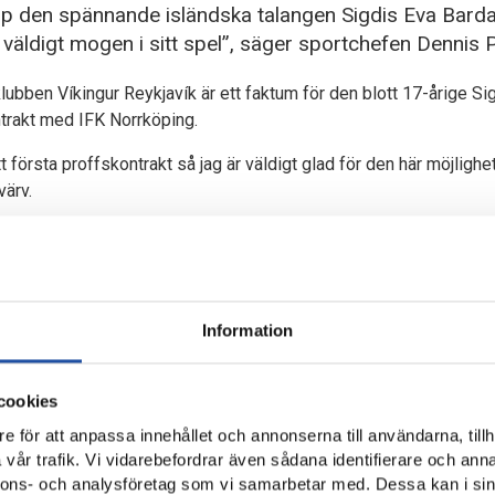
p den spännande isländska talangen Sigdis Eva Bardar
 väldigt mogen i sitt spel”, säger sportchefen Dennis
lubben Víkingur Reykjavík är ett faktum för den blott 17-årige Si
ntrakt med IFK Norrköping.
tt första proffskontrakt så jag är väldigt glad för den här möjlighe
ärv.
som spelare?
ramåt och är direkt. En anfallare som kan använda bägge fötter, ja
 att jag har bra spelförståelse.
Information
 Sigdis Eva Bardardottir växte snabbt till ett gediget intresse. 
på talangen och använt sig av olika referenser i det grundliga s
en nu tar karriären till IFK Norrköping.
cookies
e för att anpassa innehållet och annonserna till användarna, tillh
 väldigt mogen i sitt spel. Otroligt teknisk och har en god fysik f
vår trafik. Vi vidarebefordrar även sådana identifierare och anna
gga tid på är att hon ska acklimatisera sig till tempot i OBOS Dam
nnons- och analysföretag som vi samarbetar med. Dessa kan i sin