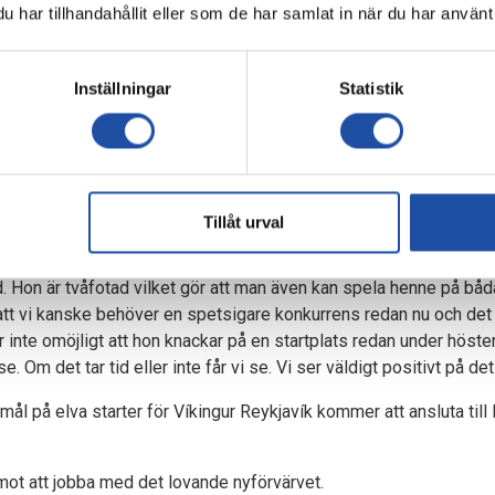
som gäller över sommaren 2027, visar på att vi inte har bråttom, 
har tillhandahållit eller som de har samlat in när du har använt 
Inställningar
Statistik
 som 17-åring, men här spelar det också in vad det är för personlig
pelare och tjej som vågar ta för sig. Vi har också ett fantastisk
varandra på planen – och på sidan av planen. Jag är inte orolig f
nd till Island vilket gör omställningen så mycket lättare.
Tillåt urval
r Sigdis i första hand?
nd. Hon är tvåfotad vilket gör att man även kan spela henne på bå
att vi kanske behöver en spetsigare konkurrens redan nu och det 
 inte omöjligt att hon knackar på en startplats redan under höste
e. Om det tar tid eller inte får vi se. Vi ser väldigt positivt på det
 mål på elva starter för Víkingur Reykjavík kommer att ansluta til
ot att jobba med det lovande nyförvärvet.