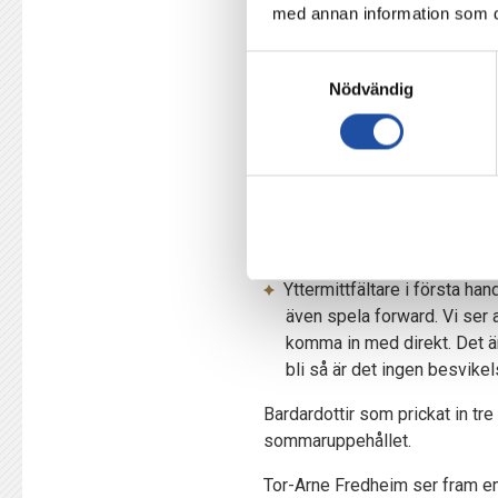
skriver ett långt kontrakt, 
med annan information som du 
Popperyd.
Samtyckesval
Och fortsätter:
Nödvändig
Det är ett stort steg att ta
göra med. Det är en mogen s
ledare här som tar hand om 
Norrköping har ett starkt ba
I vilken position konkurrera
Yttermittfältare i första ha
även spela forward. Vi ser 
komma in med direkt. Det är
bli så är det ingen besvikels
Bardardottir som prickat in tre
sommaruppehållet.
Tor-Arne Fredheim ser fram em