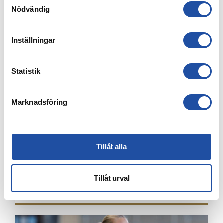
4 AUGUSTI, 2026
Nödvändig
FARTFYLLD OCH TÄT MATCH I LIGACUPEN – KYLIAN
NÄTADE MOT DJURGÅRDEN
Inställningar
Statistik
Marknadsföring
Tillåt alla
4 AUGUSTI, 2026
Tillåt urval
ÅRSKORTARE: HÄMTA UT ERA KAMRATBILJETTER!