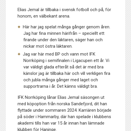
Elias Jemal är tillbaka i svensk fotboll och på, för
honom, en välbekant arena.
Här har jag spelat många gånger genom åren.
Jag har fina minnen härifrån – speciellt ett
firande under den läktaren, säger han och
nickar mot östra läktaren.
Jag var här med BP och vann mot IFK
Norrköping i semifinalen i Ligacupen ett år. Vi
var väldigt glada efteråt så det är med bra
känslor jag är tillbaka här och vill verkligen fira
och jubla många gånger med laget och
supportrarna i år. Det känns väldigt bra.
IFK Norrköping lånar Elias Jemal säsongen ut
med köpoption från norska Sandefjord, dit han
flyttade under sommaren 2024. Karriären började
på söder i Hammarby, där han spelade i klubbens
akademi tills han var 15 år innan han lämnade
klubben för Haninge.