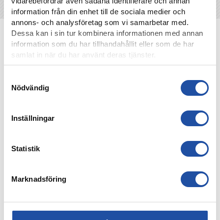
vidarebefordrar även sådana identifierare och annan
information från din enhet till de sociala medier och
annons- och analysföretag som vi samarbetar med.
Dessa kan i sin tur kombinera informationen med annan
NYHETER
information som du har tillhandahållit eller som de har
samlat in när du har använt deras tjänster.
Samtyckesval
Nödvändig
Inställningar
Statistik
8 AUGUSTI, 2026
Marknadsföring
NOELS STORA SHOW I 3-0-SEGERN – “OTROLIG KÄNSLA
MED VÅRA FANS”