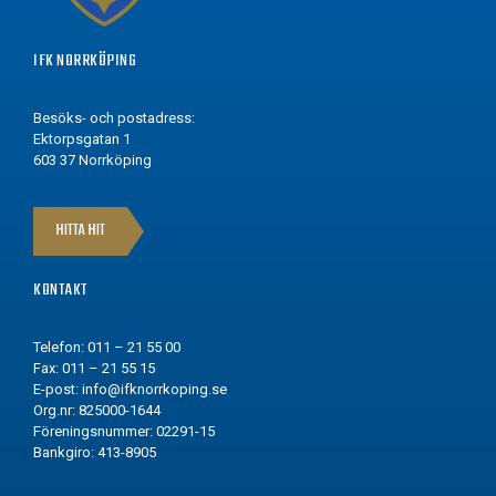
IFK NORRKÖPING
Besöks- och postadress:
Ektorpsgatan 1
603 37 Norrköping
HITTA HIT
KONTAKT
Telefon: 011 – 21 55 00
Fax: 011 – 21 55 15
E-post:
info@ifknorrkoping.se
Org.nr: 825000-1644
Föreningsnummer: 02291-15
Bankgiro: 413-8905