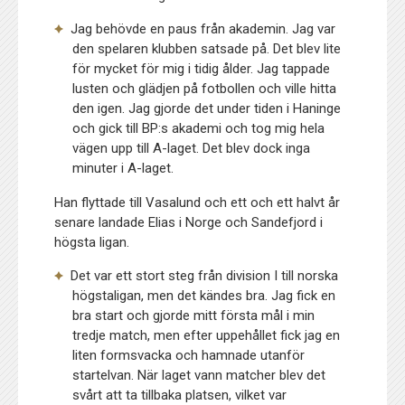
Jag behövde en paus från akademin. Jag var
den spelaren klubben satsade på. Det blev lite
för mycket för mig i tidig ålder. Jag tappade
lusten och glädjen på fotbollen och ville hitta
den igen. Jag gjorde det under tiden i Haninge
och gick till BP:s akademi och tog mig hela
vägen upp till A-laget. Det blev dock inga
minuter i A-laget.
Han flyttade till Vasalund och ett och ett halvt år
senare landade Elias i Norge och Sandefjord i
högsta ligan.
Det var ett stort steg från division I till norska
högstaligan, men det kändes bra. Jag fick en
bra start och gjorde mitt första mål i min
tredje match, men efter uppehållet fick jag en
liten formsvacka och hamnade utanför
startelvan. När laget vann matcher blev det
svårt att ta tillbaka platsen, vilket var