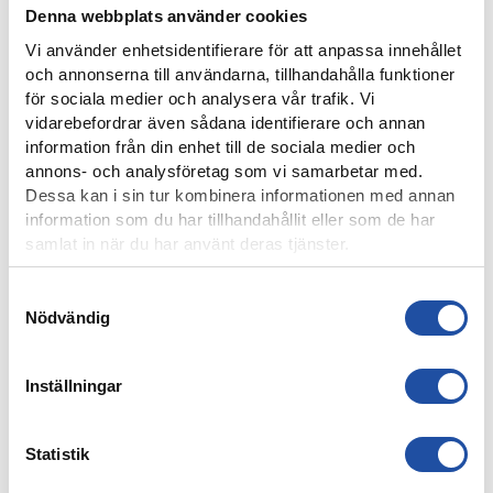
Denna webbplats använder cookies
Vi använder enhetsidentifierare för att anpassa innehållet
och annonserna till användarna, tillhandahålla funktioner
för sociala medier och analysera vår trafik. Vi
vidarebefordrar även sådana identifierare och annan
8 AUGUSTI, 2026
information från din enhet till de sociala medier och
NOELS STORA SHOW I 3-0-SEGERN – “OTROLIG KÄNSLA
annons- och analysföretag som vi samarbetar med.
MED VÅRA FANS”
Dessa kan i sin tur kombinera informationen med annan
information som du har tillhandahållit eller som de har
samlat in när du har använt deras tjänster.
Samtyckesval
Nödvändig
Inställningar
Statistik