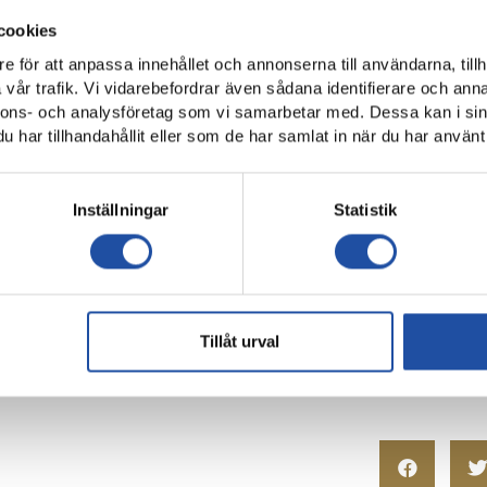
cookies
e för att anpassa innehållet och annonserna till användarna, tillh
vår trafik. Vi vidarebefordrar även sådana identifierare och anna
nnons- och analysföretag som vi samarbetar med. Dessa kan i sin
har tillhandahållit eller som de har samlat in när du har använt 
Inställningar
Statistik
s IF:
Ligacupen Elit Norra, måndag 26/2 klockan 14:00, Platinum
 4 och västra läktaren är den enda öppna läktarsektionen.
n är öppen.
Tillåt urval
Play utan kommentering för 49kr.