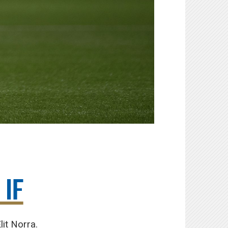
 IF
it Norra.