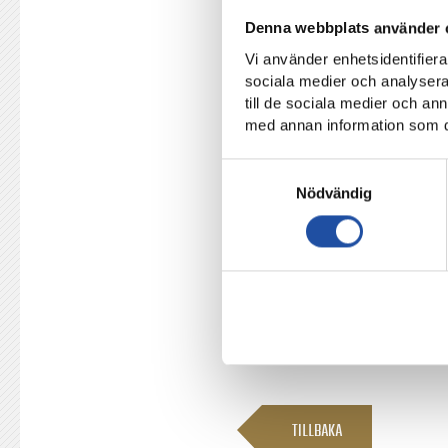
Souleymane Fofana
Denna webbplats använder 
Kevin Eriksson
Vi använder enhetsidentifierar
Noel Sernelius
sociala medier och analysera 
till de sociala medier och a
Daniel Burubwa
med annan information som du 
Samtyckesval
Nödvändig
IFK Norrköping – Djurgården
Play
Fri entré, insläpp vid entré
Kiosk bakom västra läktare
Se matchen live på Fotboll 
TILLBAKA