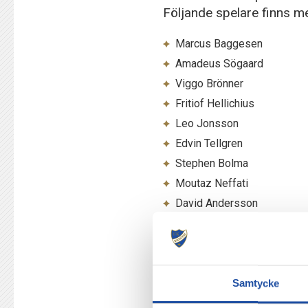
Följande spelare finns me
Marcus Baggesen
Amadeus Sögaard
Viggo Brönner
Fritiof Hellichius
Leo Jonsson
Edvin Tellgren
Stephen Bolma
Moutaz Neffati
David Andersson
Sebastian Hakim
Oliver Matic
Åke Andersson
Albin Tengbrandt
Samtycke
Jesper Lindvall