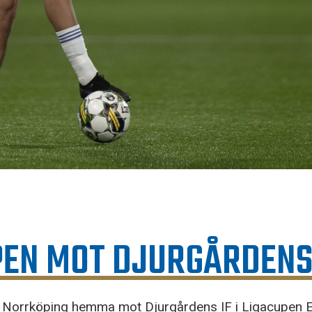
PEN MOT DJURGÅRDENS
 Norrköping hemma mot Djurgårdens IF i Ligacupen El