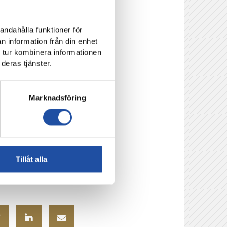
andahålla funktioner för
n information från din enhet
 tur kombinera informationen
deras tjänster.
Marknadsföring
cars Arena, Fotboll
Tillåt alla