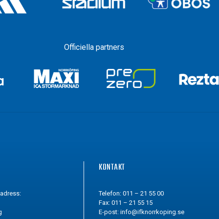
Officiella partners
G
KONTAKT
tadress:
Telefon: 011 – 21 55 00
Fax: 011 – 21 55 15
g
E-post:
info@ifknorrkoping.se