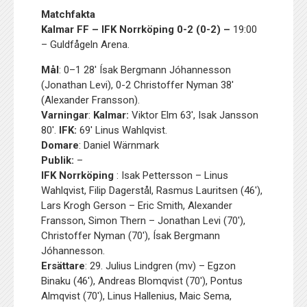
Matchfakta
Kalmar FF – IFK Norrköping 0-2 (0-2) –
19:00
– Guldfågeln Arena.
Mål
: 0–1 28′ Ísak Bergmann Jóhannesson
(Jonathan Levi), 0-2 Christoffer Nyman 38′
(Alexander Fransson).
Varningar
:
Kalmar:
Viktor Elm 63′, Isak Jansson
80′.
IFK:
69′ Linus Wahlqvist.
Domare
: Daniel Wärnmark
Publik:
–
IFK Norrköping
: Isak Pettersson – Linus
Wahlqvist, Filip Dagerstål, Rasmus Lauritsen (46′),
Lars Krogh Gerson – Eric Smith, Alexander
Fransson, Simon Thern – Jonathan Levi (70′),
Christoffer Nyman (70′), Ísak Bergmann
Jóhannesson.
Ersättare
: 29. Julius Lindgren (mv) – Egzon
Binaku (46′), Andreas Blomqvist (70′), Pontus
Almqvist (70′), Linus Hallenius, Maic Sema,