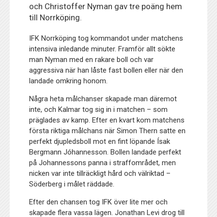
och Christoffer Nyman gav tre poäng hem
till Norrköping.
IFK Norrköping tog kommandot under matchens
intensiva inledande minuter. Framför allt sökte
man Nyman med en rakare boll och var
aggressiva när han låste fast bollen eller när den
landade omkring honom.
Några heta målchanser skapade man däremot
inte, och Kalmar tog sig in i matchen – som
präglades av kamp. Efter en kvart kom matchens
första riktiga målchans när Simon Thern satte en
perfekt djupledsboll mot en fint löpande Ísak
Bergmann Jóhannesson. Bollen landade perfekt
på Johannessons panna i straffområdet, men
nicken var inte tillräckligt hård och välriktad –
Söderberg i målet räddade.
Efter den chansen tog IFK över lite mer och
skapade flera vassa lägen. Jonathan Levi drog till