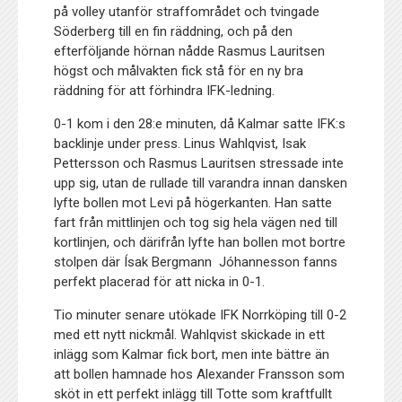
på volley utanför straffområdet och tvingade
Söderberg till en fin räddning, och på den
efterföljande hörnan nådde Rasmus Lauritsen
högst och målvakten fick stå för en ny bra
räddning för att förhindra IFK-ledning.
0-1 kom i den 28:e minuten, då Kalmar satte IFK:s
backlinje under press. Linus Wahlqvist, Isak
Pettersson och Rasmus Lauritsen stressade inte
upp sig, utan de rullade till varandra innan dansken
lyfte bollen mot Levi på högerkanten. Han satte
fart från mittlinjen och tog sig hela vägen ned till
kortlinjen, och därifrån lyfte han bollen mot bortre
stolpen där Ísak Bergmann Jóhannesson fanns
perfekt placerad för att nicka in 0-1.
Tio minuter senare utökade IFK Norrköping till 0-2
med ett nytt nickmål. Wahlqvist skickade in ett
inlägg som Kalmar fick bort, men inte bättre än
att bollen hamnade hos Alexander Fransson som
sköt in ett perfekt inlägg till Totte som kraftfullt