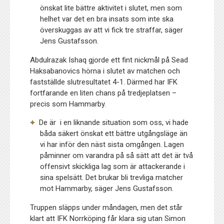
önskat lite bättre aktivitet i slutet, men som
helhet var det en bra insats som inte ska
överskuggas av att vi fick tre straffar, säger
Jens Gustafsson.
Abdulrazak Ishaq gjorde ett fint nickmål på Sead
Haksabanovics hörna i slutet av matchen och
fastställde slutresultatet 4-1. Därmed har IFK
fortfarande en liten chans på tredjeplatsen –
precis som Hammarby.
De är i en liknande situation som oss, vi hade
båda säkert önskat ett bättre utgångsläge än
vi har inför den näst sista omgången. Lagen
påminner om varandra på så sätt att det är två
offensivt skickliga lag som är attackerande i
sina spelsätt. Det brukar bli trevliga matcher
mot Hammarby, säger Jens Gustafsson.
Truppen släpps under måndagen, men det står
klart att IFK Norrköping får klara sig utan Simon