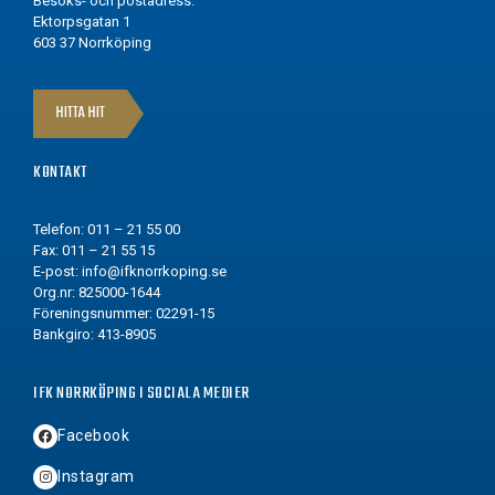
Besöks- och postadress:
Ektorpsgatan 1
603 37 Norrköping
HITTA HIT
KONTAKT
Telefon: 011 – 21 55 00
Fax: 011 – 21 55 15
E-post:
info@ifknorrkoping.se
Org.nr: 825000-1644
Föreningsnummer: 02291-15
Bankgiro: 413-8905
IFK NORRKÖPING I SOCIALA MEDIER
Facebook
Instagram