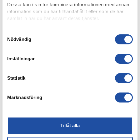
Dessa kan i sin tur kombinera informationen med annan
information som du har tillhandahållit eller som de har
samlat in när du har använt deras tjänster.
Samtyckesval
Nödvändig
Inställningar
8 AUGUSTI, 2026
Statistik
NOELS STORA SHOW I 3-0-SEGERN – “OTROLIG KÄNSLA
MED VÅRA FANS”
Marknadsföring
Tillåt alla