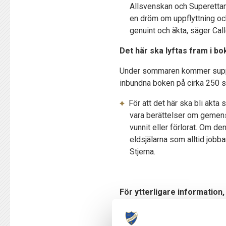
Allsvenskan och Superettan 
en dröm om uppflyttning och
genuint och äkta, säger Cal
Det här ska lyftas fram i bok
Under sommaren kommer support
inbundna boken på cirka 250 si
För att det här ska bli äkta 
vara berättelser om gemens
vunnit eller förlorat. Om den
eldsjälarna som alltid jobba
Stjerna.
För ytterligare information,
Calle Stjerna, varumärkeschef 
0706 85 19 55 eller
calle.stje