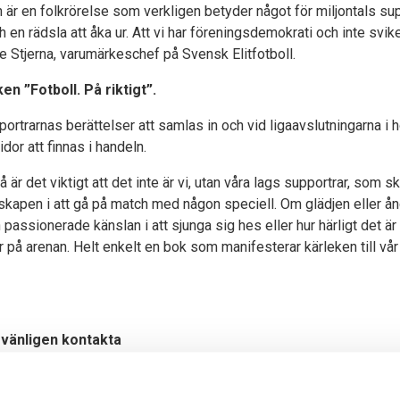
är en folkrörelse som verkligen betyder något för miljontals supp
 en rädsla att åka ur. Att vi har föreningsdemokrati och inte svik
le Stjerna, varumärkeschef på Svensk Elitfotboll.
en ”Fotboll. På riktigt”.
rarnas berättelser att samlas in och vid ligaavslutningarna i
dor att finnas i handeln.
så är det viktigt att det inte är vi, utan våra lags supportrar, som 
kapen i att gå på match med någon speciell. Om glädjen eller ån
 passionerade känslan i att sjunga sig hes eller hur härligt det är
r på arenan. Helt enkelt en bok som manifesterar kärleken till vår 
 vänligen kontakta
på Svensk Elitfotboll
rna@svenskelitfotboll.se