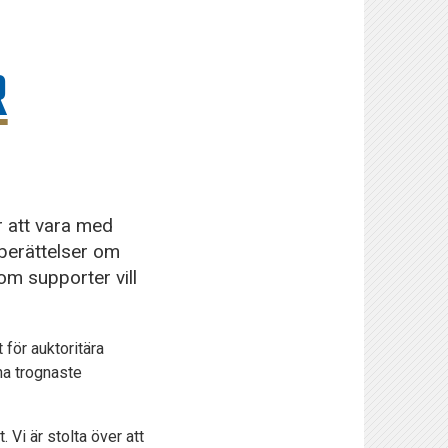
R
r att vara med
 berättelser om
om supporter vill
 för auktoritära
ina trognaste
 Vi är stolta över att