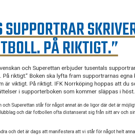
S SUPPORTRAR SKRIVE
TBOLL. PÅ RIKTIGT.”
lsvenskan och Superettan erbjuder tusentals supportra
. På riktigt.” Boken ska lyfta fram supportrarnas egna
 är viktigt. På riktigt. IFK Norrköping hoppas att du s
ättelser i supporterboken som kommer släppas i höst.
 och Superettan står för något annat än de ligor där det är möjligt
lubblag och där fotbollen ofta distanserat sig från sitt arv och s
dra och det är dags att manifestera att vi står för något helt annat.