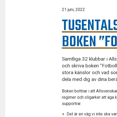
KONTAKT
21 juni, 2022
125-IFKARE
TUSENTAL
BOKEN ”FO
Samtliga 32 klubbar i Al
och skriva boken ”Fotboll
stora känslor och vad som
dela med dig av dina ber
Boken bottnar i att Allsvenskan
regimer och oligarker att äga k
supportrar.
Det är en väg vi inte ska van