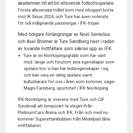
akademien till att bli allsvensk fotbollsspelare.
Första allsvenska målet kom med inhoppet borta
mot IK Sirius 2024, och Ture har även noterats
för två målgivande passningar i IFK-tröjan.
Med tidigare förlängningar av Noel Sernelius
och Axel Brönner är Ture Sandberg näst i raden
av lovande mittfältare som säkras upp av IFK.
Ture är en Norrköpingsgrabb som har varit
med länge och förutom sina egenskaper som
spelare tror vi han har ledaregenskaper i sig
och kan vara en viktig spelare samt
kulturbärare för oss i åren som kommer, säger
Magni Fannberg, sportchef i IFK Norrköping.
IFK Norrköping är överens med Ture och GIF
Sundsvall att temporärt ta steget ifrån
PlatinumCars Arena och IFK. Från och med nu
kommer Superettanklubben från Medelpad låna
mittfältaren.