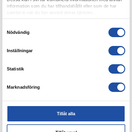
information som du har tillhandahållit eller som de har
samlat in när du har använt deras tjänster.
Samtyckesval
Nödvändig
Inställningar
7 AUGUSTI, 2026
ELIAS JEMALS BÄSTA TID PÅ KANTEN – “BARNDOMSDRÖM
Statistik
ATT FÅ SPELA SÅ HÄR”
Marknadsföring
Tillåt alla