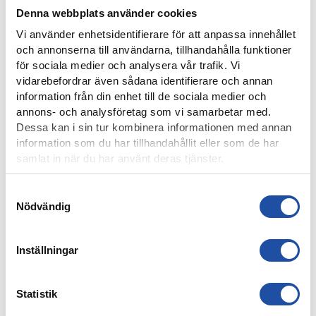
Denna webbplats använder cookies
Vi använder enhetsidentifierare för att anpassa innehållet
och annonserna till användarna, tillhandahålla funktioner
för sociala medier och analysera vår trafik. Vi
vidarebefordrar även sådana identifierare och annan
8 AUGUSTI, 2026
information från din enhet till de sociala medier och
NOELS STORA SHOW I 3-0-SEGERN – “OTROLIG KÄNSLA
annons- och analysföretag som vi samarbetar med.
MED VÅRA FANS”
Dessa kan i sin tur kombinera informationen med annan
information som du har tillhandahållit eller som de har
samlat in när du har använt deras tjänster.
Samtyckesval
Nödvändig
Inställningar
Statistik