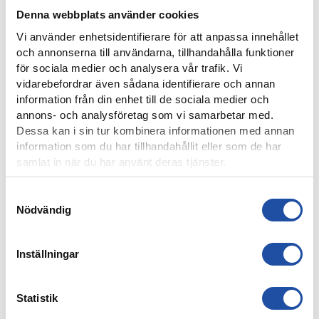
Denna webbplats använder cookies
Vi använder enhetsidentifierare för att anpassa innehållet
och annonserna till användarna, tillhandahålla funktioner
för sociala medier och analysera vår trafik. Vi
vidarebefordrar även sådana identifierare och annan
information från din enhet till de sociala medier och
4 AUGUSTI, 2026
annons- och analysföretag som vi samarbetar med.
FARTFYLLD OCH TÄT MATCH I LIGACUPEN – KYLIAN
Dessa kan i sin tur kombinera informationen med annan
NÄTADE MOT DJURGÅRDEN
information som du har tillhandahållit eller som de har
samlat in när du har använt deras tjänster.
Samtyckesval
Nödvändig
Inställningar
Statistik