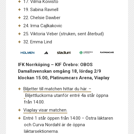
17. Vilma Koivisto
19. Sabina Ravnell
22. Chelsie Dawber
24. Irma Cajlkakovic
25. Viktoria Veber (struken, sent återbud)
32. Emma Lind
IFK Norrköping – KIF Örebro
: OBOS
Damallsvenskan omgång 18, lördag 2/9
klockan 15.00, Platinumcars Arena, Viaplay
Biljetter till matchen hittar du här. –
Biljettluckorna utanför entré 4a står öppna
från 14.00.
Viaplay visar matchen.
Entré 1 står öppen från 14.00 – Östra läktaren
och Curva Nordahl är de öppna
läktarsektionerna.