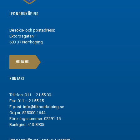
IFK NORRKÖPING
Besöks- och postadress:
Ektorpsgatan 1
603 37 Norrköping
HITTA HIT
KONTAKT
Telefon: 011 – 21 55 00
Fax: 011 – 21 55 15
E-post:
info@ifknorrkoping.se
Org.nr: 825000-1644
Föreningsnummer: 02291-15
Bankgiro: 413-8905