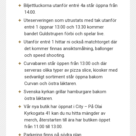
Biljettluckorna utanför entré 4a står öppna från
14.00.
Uteserveringen som utrustats med tak utanför
entré 1 öppnar 13.00 och 13.30 kommer
bandet Guldstrupen förbi och spelar live.
Utanför entré 1 hittar ni också matchtorget där
det kommer finnas ansiktsmålning, ballonger
och speed shooting.
Curvabaren står öppen från 13.00 och där
serveras olika typer av pizza slice, kiosker med
sedvanligt sortiment står öppna bakom
Curvan och östra läktaren.
Svenska kyrkan grillar hamburgare bakom
östra läktaren.
Vår nya butik har öppnat i City – På Olai
Kyrkogata 41 kan du nu hitta mängder av
merch, återstarten till ära har butiken öppet
från 11.00 till 13.00.
Parkering finns på södra plan.