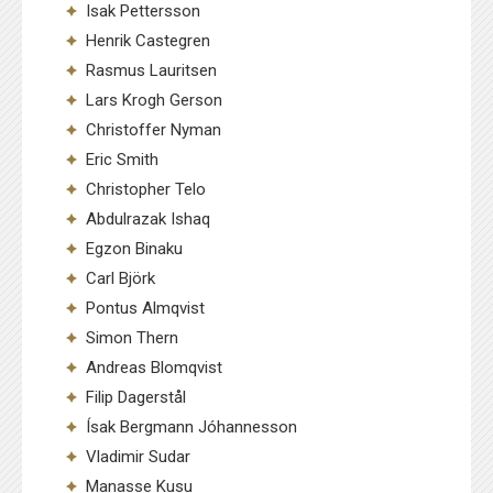
Isak Pettersson
Henrik Castegren
Rasmus Lauritsen
Lars Krogh Gerson
Christoffer Nyman
Eric Smith
Christopher Telo
Abdulrazak Ishaq
Egzon Binaku
Carl Björk
Pontus Almqvist
Simon Thern
Andreas Blomqvist
Filip Dagerstål
Ísak Bergmann Jóhannesson
Vladimir Sudar
Manasse Kusu