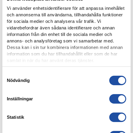
Vi använder enhetsidentifierare för att anpassa innehållet
och annonserna till användarna, tillhandahålla funktioner
för sociala medier och analysera vår trafik. Vi
vidarebefordrar även sådana identifierare och annan
4 AUGUSTI, 2026
information från din enhet till de sociala medier och
FARTFYLLD OCH TÄT MATCH I LIGACUPEN – KYLIAN
annons- och analysföretag som vi samarbetar med.
NÄTADE MOT DJURGÅRDEN
Dessa kan i sin tur kombinera informationen med annan
information som du har tillhandahållit eller som de har
samlat in när du har använt deras tjänster.
Samtyckesval
Nödvändig
Inställningar
Statistik
4 AUGUSTI, 2026