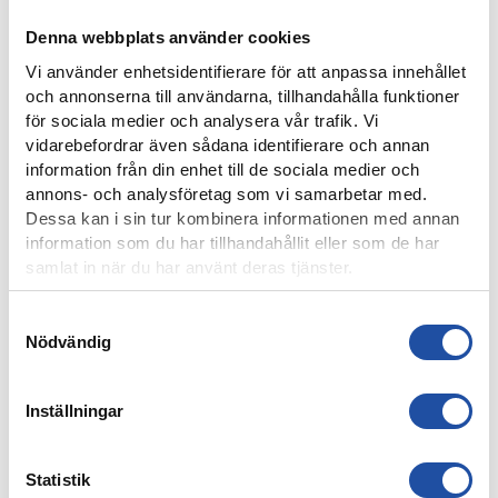
Denna webbplats använder cookies
Vi använder enhetsidentifierare för att anpassa innehållet
och annonserna till användarna, tillhandahålla funktioner
för sociala medier och analysera vår trafik. Vi
vidarebefordrar även sådana identifierare och annan
information från din enhet till de sociala medier och
8 AUGUSTI, 2026
annons- och analysföretag som vi samarbetar med.
NOELS STORA SHOW I 3-0-SEGERN – “OTROLIG KÄNSLA
Dessa kan i sin tur kombinera informationen med annan
MED VÅRA FANS”
information som du har tillhandahållit eller som de har
samlat in när du har använt deras tjänster.
Samtyckesval
Nödvändig
Inställningar
Statistik