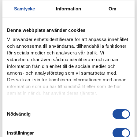
NYHETER
Samtycke
Information
Om
Denna webbplats använder cookies
Vi använder enhetsidentifierare för att anpassa innehållet
och annonserna till användarna, tillhandahålla funktioner
för sociala medier och analysera vår trafik. Vi
vidarebefordrar även sådana identifierare och annan
information från din enhet till de sociala medier och
annons- och analysföretag som vi samarbetar med.
Dessa kan i sin tur kombinera informationen med annan
information som du har tillhandahållit eller som de har
8 AUGUSTI, 2026
samlat in när du har använt deras tjänster.
NOELS STORA SHOW I 3-0-SEGERN – “OTROLIG KÄNSLA
MED VÅRA FANS”
Samtyckesval
Nödvändig
Inställningar