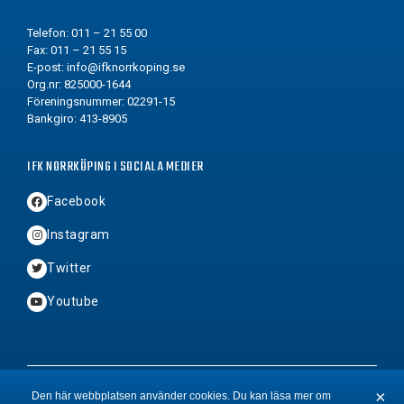
Telefon: 011 – 21 55 00
Fax: 011 – 21 55 15
E-post:
info@ifknorrkoping.se
Org.nr: 825000-1644
Föreningsnummer: 02291-15
Bankgiro: 413-8905
IFK NORRKÖPING I SOCIALA MEDIER
Facebook
Instagram
Twitter
Youtube
2026 © Copyright IFK Norrköping FK
×
Den här webbplatsen använder cookies. Du kan läsa mer om