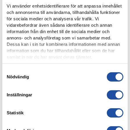
Vi använder enhetsidentifierare för att anpassa innehållet
och annonserna till användarna, tillhandahålla funktioner
för sociala medier och analysera vår trafik. Vi
8 AUGUSTI, 2026
vidarebefordrar även sådana identifierare och annan
IFK-TRUPPEN MOT IK BRAGE
information från din enhet till de sociala medier och
annons- och analysföretag som vi samarbetar med.
Dessa kan i sin tur kombinera informationen med annan
information som du har tillhandahållit eller som de har
samlat in när du har använt deras tjänster.
Samtyckesval
Nödvändig
Inställningar
7 AUGUSTI, 2026
Statistik
ELIAS JEMALS BÄSTA TID PÅ KANTEN – “BARNDOMSDRÖM
ATT FÅ SPELA SÅ HÄR”